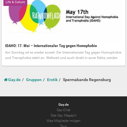
Life & Culture
0 Kommentare
Mai 14, 2015
IDAHO: 17. Mai – Internationaler Tag gegen Homophobie
Am Sonntag ist es wieder soweit: Der Internationale Tag gegen Homophobie
und Transphobie steht an. Weltweit und auch direkt in eurer Nähe, werden
Gay.de
Gruppen
Erotik
Spermabande Regensburg
Gay.de
Gay-Chat
Das Gay Magazin
Was Mitglieder mögen
Tour