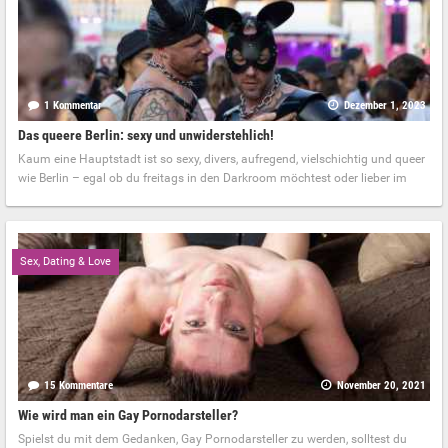
1 Kommentar
Dezember 1, 2023
Das queere Berlin: sexy und unwiderstehlich!
Kaum eine Hauptstadt ist so sexy, divers, aufregend, vielschichtig und queer
wie Berlin – egal ob du freitags in den Darkroom möchtest oder lieber im
Sex, Dating & Love
15 Kommentare
November 20, 2021
Wie wird man ein Gay Pornodarsteller?
Spielst du mit dem Gedanken, Gay Pornodarsteller zu werden, solltest du