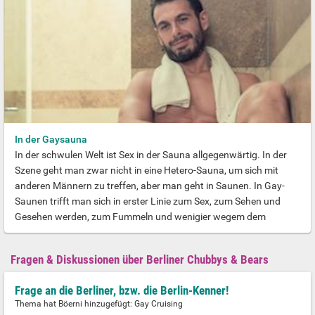
In der Gaysauna
In der schwulen Welt ist Sex in der Sauna allgegenwärtig. In der
Szene geht man zwar nicht in eine Hetero-Sauna, um sich mit
anderen Männern zu treffen, aber man geht in Saunen. In Gay-
Saunen trifft man sich in erster Linie zum Sex, zum Sehen und
Gesehen werden, zum Fummeln und wenigier wegem dem
Saunieren. Man möchte beobachten und den Gegenüber
anfassen, sich berühren und Sex haben. Schon mal dagewesen?
Fragen & Diskussionen über Berliner Chubbys & Bears
Probierts aus ;-) In unseren Locations haben wir eine Vielzahl an
Frage an die Berliner, bzw. die Berlin-Kenner!
Thema hat Böerni hinzugefügt:
Gay Cruising