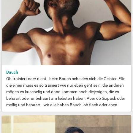
beschrieben. Es handelt sich um eine rein körperbezogene
Vorliebe, die nichts über die wirkliche sexuelle Neigung beim
Geschlechtsverkehr aussagt.
Bauch
Ob trainiert oder nicht - beim Bauch scheiden sich die Geister. Für
die einen muss es so trainiert wie nur eben geht sein, die anderen
mögen es kuschelig und dann kommen noch diejenigen, die es
behaart oder unbehaart am liebsten haben. Aber ob Sixpack oder
mollig und behaart - wir alle haben Bauch, ob flach oder eben
nicht. Er gehört zu uns, bildet die Mitte unseres Körpers und ist
(oder wächst) so, wie wir es zulassen. Wir stellen euch einige
Bach-Typen vor, den Rest entscheidet ihr ...