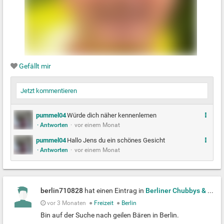
Gefällt mir
Jetzt kommentieren
M
pummel04
Würde dich näher kennenlernen
· Antworten
·
vor einem Monat
e
h
M
pummel04
Hallo Jens du ein schönes Gesicht
r
· Antworten
·
vor einem Monat
e
h
r
berlin710828
hat einen Eintrag in
Berliner Chubbys & Bears
vor 3 Monaten
●
Freizeit
●
Berlin
Bin auf der Suche nach geilen Bären in Berlin.