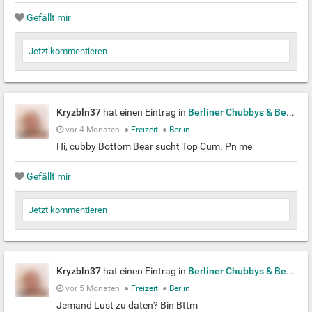
Gefällt mir
Jetzt kommentieren
Kryzbln37
hat einen Eintrag in
Berliner Chubbys & Bears
ers
vor 4 Monaten
●
Freizeit
●
Berlin
Hi, cubby Bottom Bear sucht Top Cum. Pn me
Gefällt mir
Jetzt kommentieren
Kryzbln37
hat einen Eintrag in
Berliner Chubbys & Bears
ers
vor 5 Monaten
●
Freizeit
●
Berlin
Jemand Lust zu daten? Bin Bttm