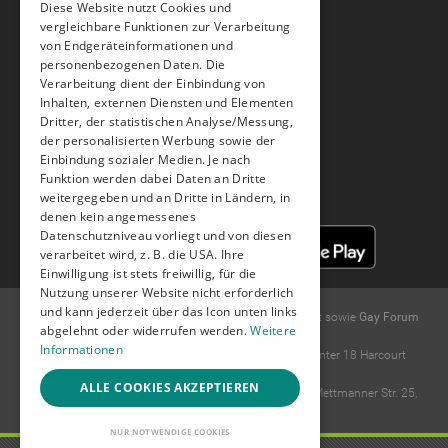
Diese Website nutzt Cookies und
Hilfe & Support
vergleichbare Funktionen zur Verarbeitung
FAQ
von Endgeräteinformationen und
Hilfe
personenbezogenen Daten. Die
Feedback
Verarbeitung dient der Einbindung von
Tipps & Tricks und Neuheiten
Inhalten, externen Diensten und Elementen
Dritter, der statistischen Analyse/Messung,
der personalisierten Werbung sowie der
Facebook
Youtube
Instagram
Einbindung sozialer Medien. Je nach
Funktion werden dabei Daten an Dritte
weitergegeben und an Dritte in Ländern, in
denen kein angemessenes
Datenschutzniveau vorliegt und von diesen
verarbeitet wird, z. B. die USA. Ihre
Einwilligung ist stets freiwillig, für die
Nutzung unserer Website nicht erforderlich
und kann jederzeit über das Icon unten links
© 2004 -
2026
Gay.de Schwule Kontakte und
Gay Chat
sowie
Gay Forum
abgelehnt oder widerrufen werden.
Weitere
und
Gay Kontaktanzeigen
.
Informationen
Ideawise Limited;Unit 603A, 6/F, Tower Admiralty Center 18 Harcourt
Road, Admiralty, Hong Kong
ALLE COOKIES AKZEPTIEREN
Der Forderungseinzug erfolgt durch Compay GmbH, Mettmanner Str. 25,
40699 Erkrath.
NUR NOTWENDIGE COOKIES