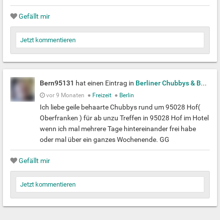
Gefällt mir
Jetzt kommentieren
Bern95131
hat einen Eintrag in
Berliner Chubbys & Bears
e
vor 9 Monaten
●
Freizeit
●
Berlin
Ich liebe geile behaarte Chubbys rund um 95028 Hof(
Oberfranken ) für ab unzu Treffen in 95028 Hof im Hotel
wenn ich mal mehrere Tage hintereinander frei habe
oder mal über ein ganzes Wochenende. GG
Gefällt mir
Jetzt kommentieren