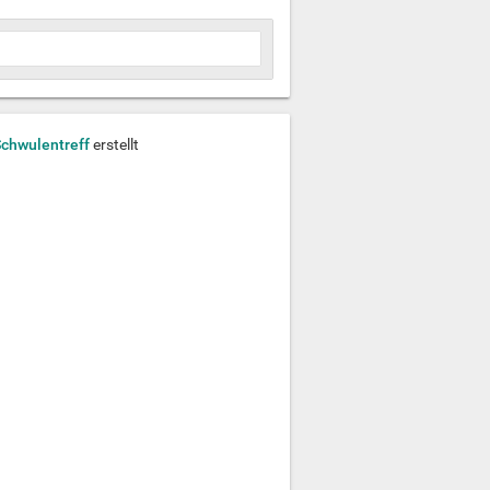
Schwulentreff
erstellt