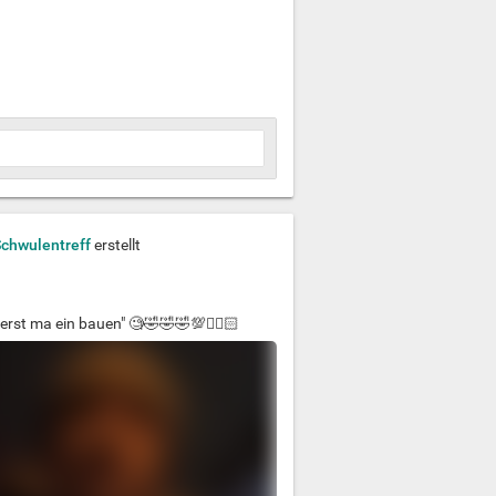
Schwulentreff
erstellt
erst ma ein bauen" 🧐🤣🤣🤣💯️✌🏻🏻