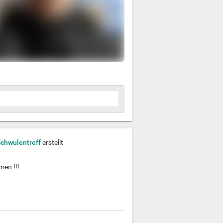
Schwulentreff
erstellt
men !!!