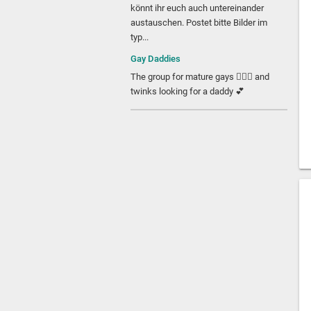
könnt ihr euch auch untereinander
austauschen. Postet bitte Bilder im
typ...
Gay Daddies
The group for mature gays 🧔🏽‍♂️ and
twinks looking for a daddy 💕