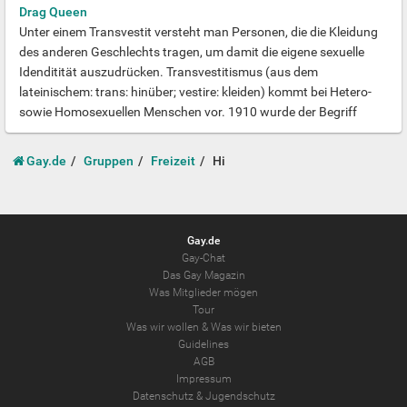
Drag Queen
Unter einem Transvestit versteht man Personen, die die Kleidung
des anderen Geschlechts tragen, um damit die eigene sexuelle
Idenditität auszudrücken. Transvestitismus (aus dem
lateinischem: trans: hinüber; vestire: kleiden) kommt bei Hetero-
sowie Homosexuellen Menschen vor. 1910 wurde der Begriff
Transvestit von Magnus Hirschfeld geprägt. Umgangssprachlich
und auch oft in beleidigendem Zusammenhang wird das Wort
Gay.de
Gruppen
Freizeit
Hi
“Transe” verwendet. Transvestiten unterscheiden sich von Drag
Queens und Drag Kings, sowie von Travestiekünstlern. Diese
werden den Transgendern zugeordnet. Oft weiß das soziale
Umfeld eines Transvestits nicht über seine Neigungen bescheid.
Gay.de
Sie sind Berufstätig, verheiratet und verkleiden sich nur Privat
Gay-Chat
und/ oder versteckt.
Das Gay Magazin
Was Mitglieder mögen
Tour
Was wir wollen
&
Was wir bieten
Guidelines
AGB
Impressum
Datenschutz
&
Jugendschutz