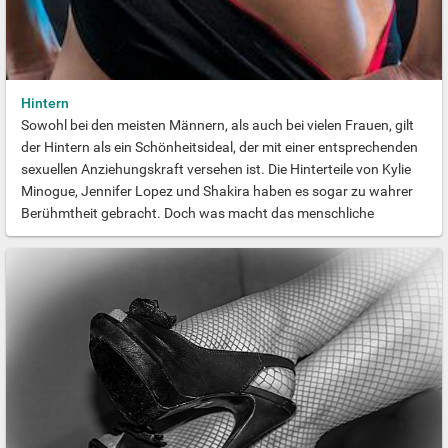
Hintern
Sowohl bei den meisten Männern, als auch bei vielen Frauen, gilt
der Hintern als ein Schönheitsideal, der mit einer entsprechenden
sexuellen Anziehungskraft versehen ist. Die Hinterteile von Kylie
Minogue, Jennifer Lopez und Shakira haben es sogar zu wahrer
Berühmtheit gebracht. Doch was macht das menschliche
Hinterteil so attraktiv? Nach Meinung vieler Ethnologen
signalisierte ein stattliches Hinterteil bei einer Frau Gesundheit,
Gebärfähigkeit und das Vermögen auch in schlechten Zeiten die
Kinder durchzubringen. Beim Mann soll ein kräftiges Hinterteil für
die Fähigkeit erfolgreich zu jagen und eine Familie ernähren zu
können gestanden haben. Einer anderen Theorie zufolge fand die
Fortpflanzung in der Frühzeit der Menschheit "a tergo", also von
hinten statt. Aus dieser archaischen Begattungsweise hat sich bis
heute die Vorliebe vieler Männer für den weiblichen Po erhalten.
Welcher der beiden Ansätze der korrekte ist, wird sich