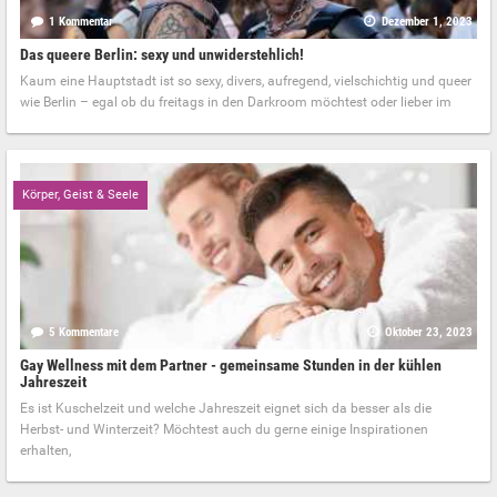
1 Kommentar
Dezember 1, 2023
Das queere Berlin: sexy und unwiderstehlich!
Kaum eine Hauptstadt ist so sexy, divers, aufregend, vielschichtig und queer
wie Berlin – egal ob du freitags in den Darkroom möchtest oder lieber im
Körper, Geist & Seele
5 Kommentare
Oktober 23, 2023
Gay Wellness mit dem Partner - gemeinsame Stunden in der kühlen
Jahreszeit
Es ist Kuschelzeit und welche Jahreszeit eignet sich da besser als die
Herbst- und Winterzeit? Möchtest auch du gerne einige Inspirationen
erhalten,