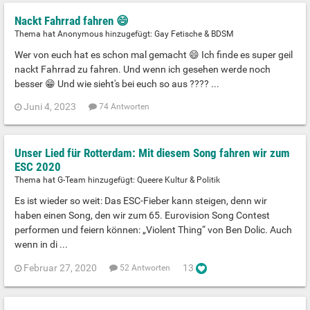
Nackt Fahrrad fahren 😄
Thema hat Anonymous hinzugefügt:
Gay Fetische & BDSM
Wer von euch hat es schon mal gemacht 😄 Ich finde es super geil
nackt Fahrrad zu fahren. Und wenn ich gesehen werde noch
besser 😁 Und wie sieht's bei euch so aus ???? ...
Juni 4, 2023
74 Antworten
Unser Lied für Rotterdam: Mit diesem Song fahren wir zum
ESC 2020
Thema hat G-Team hinzugefügt:
Queere Kultur & Politik
Es ist wieder so weit: Das ESC-Fieber kann steigen, denn wir
haben einen Song, den wir zum 65. Eurovision Song Contest
performen und feiern können: „Violent Thing“ von Ben Dolic. Auch
wenn in di ...
Februar 27, 2020
13
52 Antworten