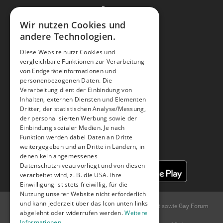
Partner
Alle Partner kennen lernen
Wir nutzen Cookies und
Gaudi
andere Technologien.
Diese Website nutzt Cookies und
Hilfe & Support
vergleichbare Funktionen zur Verarbeitung
FAQ
von Endgeräteinformationen und
Hilfe
personenbezogenen Daten. Die
Feedback
Verarbeitung dient der Einbindung von
Tipps & Tricks und Neuheiten
Inhalten, externen Diensten und Elementen
Dritter, der statistischen Analyse/Messung,
der personalisierten Werbung sowie der
Facebook
Youtube
Instagram
Einbindung sozialer Medien. Je nach
Funktion werden dabei Daten an Dritte
weitergegeben und an Dritte in Ländern, in
denen kein angemessenes
Datenschutzniveau vorliegt und von diesen
verarbeitet wird, z. B. die USA. Ihre
Einwilligung ist stets freiwillig, für die
Nutzung unserer Website nicht erforderlich
und kann jederzeit über das Icon unten links
© 2004 -
2026
Gay.de Schwule Kontakte und
Gay Chat
sowie
Gay Forum
abgelehnt oder widerrufen werden.
Weitere
und
Gay Kontaktanzeigen
.
Informationen