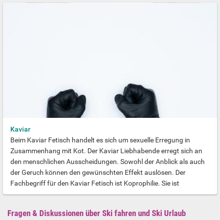
Leder auf der Haut spielen dabei eine Rolle. Oft wird der Begriff
Sadomaso auch mit den Abkürzungen SM oder BDSM (Bondage
& Disziplin, Dominanz & Submission, Sadismus & Masochismus)
abgekürzt bzw. umschrieben. Menschen, die Sadomaso
praktizieren “stehen” darauf, anderen Menschen Schmerzen
zuzufügen und/oder dass man ihnen Schmerzen zufügt.
Kaviar
Beim Kaviar Fetisch handelt es sich um sexuelle Erregung in
Zusammenhang mit Kot. Der Kaviar Liebhabende erregt sich an
den menschlichen Ausscheidungen. Sowohl der Anblick als auch
der Geruch können den gewünschten Effekt auslösen. Der
Fachbegriff für den Kaviar Fetisch ist Koprophilie. Sie ist
außerdem unter den Begriffen Nutella, Nougat oder Schokolade
bekannt. Üblicherweise wird der Kaviar Fetisch als KV oder
Fragen & Diskussionen über Ski fahren und Ski Urlaub
Koprophilie bezeichnet.