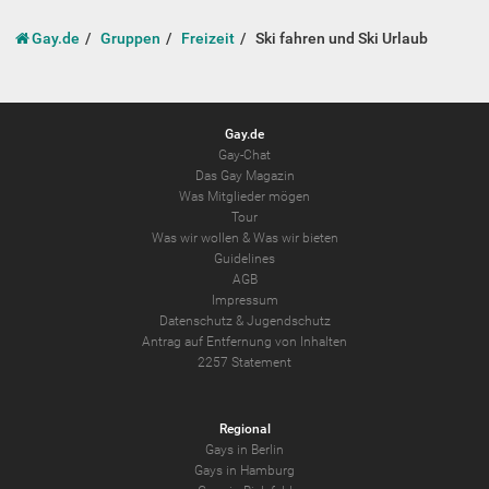
Gay.de
Gruppen
Freizeit
Ski fahren und Ski Urlaub
Gay.de
Gay-Chat
Das Gay Magazin
Was Mitglieder mögen
Tour
Was wir wollen
&
Was wir bieten
Guidelines
AGB
Impressum
Datenschutz
&
Jugendschutz
Antrag auf Entfernung von Inhalten
2257 Statement
Regional
Gays in Berlin
Gays in Hamburg