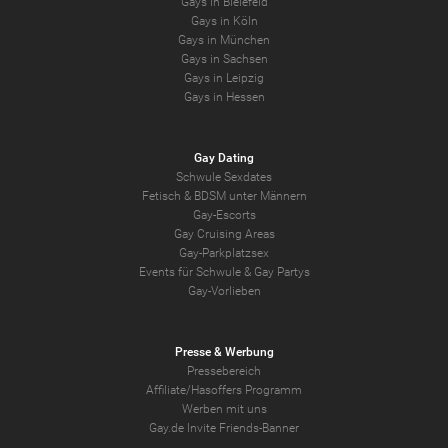
Gays in Bielefeld
Gays in Köln
Gays in München
Gays in Sachsen
Gays in Leipzig
Gays in Hessen
Gay Dating
Schwule Sexdates
Fetisch & BDSM unter Männern
Gay-Escorts
Gay Cruising Areas
Gay-Parkplatzsex
Events für Schwule & Gay Partys
Gay-Vorlieben
Presse & Werbung
Pressebereich
Affiliate/Hasoffers Programm
Werben mit uns
Gay.de Invite Friends-Banner