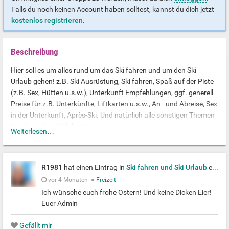
Falls du noch keinen Account haben solltest, kannst du dich jetzt
kostenlos registrieren
.
Beschreibung
Hier soll es um alles rund um das Ski fahren und um den Ski
Urlaub gehen! z.B. Ski Ausrüstung, Ski fahren, Spaß auf der Piste
(z.B. Sex, Hütten u.s.w.), Unterkunft Empfehlungen, ggf. generell
Preise für z.B. Unterkünfte, Liftkarten u.s.w., An - und Abreise, Sex
in der Unterkunft, Après-Ski. Und natürlich alle sonstigen Themen
Rund um das Ski fahren!
Weiterlesen…
!!! Bitte möglichst zum Gruppen Thema Posten!!! Ihr könnt ja euch
auch Privat schreiben! Danke Ansonsten muss ich leider
R1981
hat einen Eintrag in
Ski fahren und Ski Urlaub
erstellt
einschreiten!!!
vor 4 Monaten
●
Freizeit
Ich wünsche euch frohe Ostern! Und keine Dicken Eier!
Euer Admin
Gefällt mir