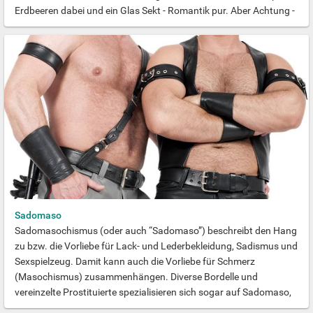
Erdbeeren dabei und ein Glas Sekt - Romantik pur. Aber Achtung -
Sex am Strand birgt auch Gefahren. So kann es schnell
unangenehm werden, Wenn ihr stürmisch rummacht und dabei
von der Decke rollt. Ein Sandkorn im Getriebe macht da nciht viel
aus, aber wenn Sand im Genitalbereich ist, ist Vorsicht geboten.
Schnell kann es unangenehm werden. Nicht nur wegen der
entstehenden Reibung - auch Krankheiten, gar Entzündungen,
sind schnell eingefangen und verdervben euch das Vergnügen. Zu
Kucken gibt es am Strand aber immer etwas. Und wenn es nur die
geile Beule von dem Typen neben an ist, die dir nicht aus den
Augen weicht. Zwischen den Dünen kann man dann auch schon
mal seinem Trieb nachgehen udn sich mit dem süßen Schnuckel
wild vergnügen, aber denk dran: nicht in allen Ländern der Welt ist
Sex am Strand nur eine Erregung öffentliches Ärgernisses. Oft ist
Sadomaso
öffentlichser Sex oder ein Blowjob schon eine Straftat, bei der du
Sadomasochismus (oder auch “Sadomaso”) beschreibt den Hang
nicht so glimpflich davon kommst. Wenn dich diese Neigung
zu bzw. die Vorliebe für Lack- und Lederbekleidung, Sadismus und
interessiert, sieh dir die Seite an und entdecke, welceh Gays noch
Sexspielzeug. Damit kann auch die Vorliebe für Schmerz
auf deine Vorliebe abfahren.
(Masochismus) zusammenhängen. Diverse Bordelle und
vereinzelte Prostituierte spezialisieren sich sogar auf Sadomaso,
eine Art von Sex. Auch der Geruch und das Gefühl von Lack und