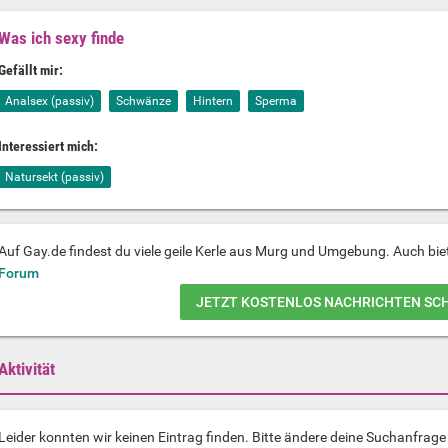
Was ich sexy finde
Gefällt mir:
Analsex (passiv)
Schwänze
Hintern
Sperma
Interessiert mich:
Natursekt (passiv)
Auf Gay.de findest du viele geile Kerle aus Murg und Umgebung. Auch bie
Forum
JETZT KOSTENLOS NACHRICHTEN SC
Aktivität
Leider konnten wir keinen Eintrag finden. Bitte ändere deine Suchanfrag