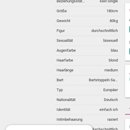
Beziehungsstatus
kein Single
Größe
180cm
Gewicht
80kg
Figur
durchschnittlich
Sexualität
bisexuell
Augenfarbe
blau
Haarfarbe
blond
Haarlänge
medium
Bart
Bartstoppeln Sauber
Typ
Europäer
Nationalität
Deutsch
Identität
einfach ich
Intimbehaarung
rasiert
Behaarung
durchschnittlich