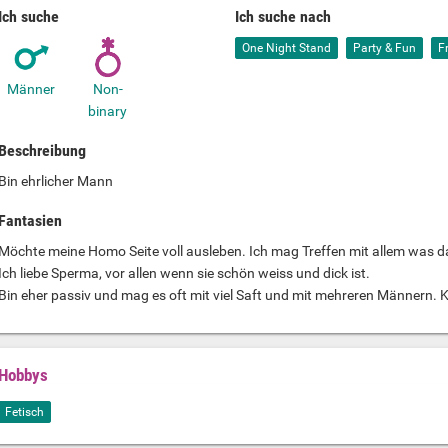
Ich suche
Ich suche nach
One Night Stand
Party & Fun
F
Männer
Non-
binary
Beschreibung
Bin ehrlicher Mann
Fantasien
Möchte meine Homo Seite voll ausleben. Ich mag Treffen mit allem was da
Ich liebe Sperma, vor allen wenn sie schön weiss und dick ist.
Bin eher passiv und mag es oft mit viel Saft und mit mehreren Männern. KV
Hobbys
Fetisch