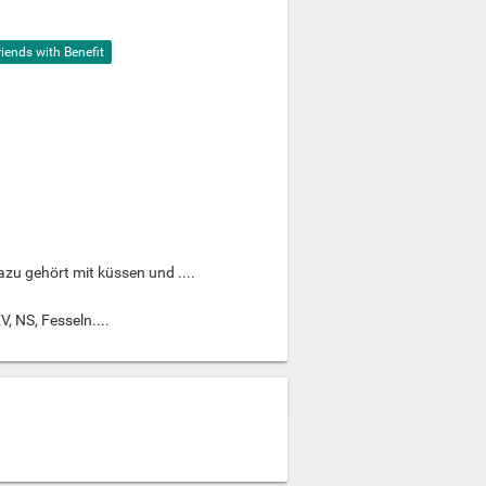
riends with Benefit
zu gehört mit küssen und ....
, NS, Fesseln....