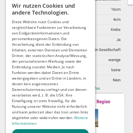
Wir nutzen Cookies und
Penislänge
16cm
andere Technologien.
Penisdicke
4cm
Diese Website nutzt Cookies und
vergleichbare Funktionen zur Verarbeitung
Sternzeichen
Krebs
von Endgeräteinformationen und
personenbezogenen Daten. Die
Brille
Ja
Verarbeitung dient der Einbindung von
Inhalten, externen Diensten und Elementen
Raucher
in Gesellschaft
Dritter, der statistischen Analyse/Messung,
Tattoos
wenige
der personalisierten Werbung sowie der
Einbindung sozialer Medien. Je nach
Piercings
keine
Funktion werden dabei Daten an Dritte
weitergegeben und an Dritte in Ländern, in
Behinderung
Nein
denen kein angemessenes
Mehr Infos
Datenschutzniveau vorliegt und von diesen
verarbeitet wird, z. B. die USA. Ihre
Einwilligung ist stets freiwillig, für die
Mitglieder aus der Region
Nutzung unserer Website nicht erforderlich
und kann jederzeit über das Icon unten links
abgelehnt oder widerrufen werden.
Weitere
Informationen
DevLoch28
3LandTroll