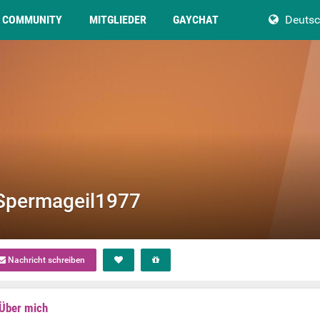
COMMUNITY
MITGLIEDER
GAYCHAT
Deuts
Spermageil1977
Nachricht schreiben
Über mich