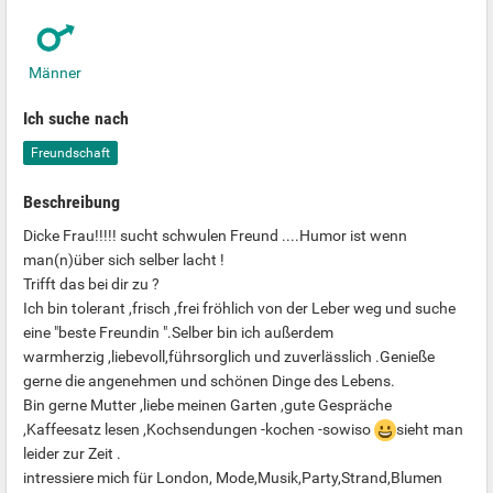
Männer
Ich suche nach
Freundschaft
Beschreibung
Dicke Frau!!!!! sucht schwulen Freund ....Humor ist wenn
man(n)über sich selber lacht !
Trifft das bei dir zu ?
Ich bin tolerant ,frisch ,frei fröhlich von der Leber weg und suche
eine "beste Freundin ".Selber bin ich außerdem
warmherzig ,liebevoll,führsorglich und zuverlässlich .Genieße
gerne die angenehmen und schönen Dinge des Lebens.
Bin gerne Mutter ,liebe meinen Garten ,gute Gespräche
,Kaffeesatz lesen ,Kochsendungen -kochen -sowiso
sieht man
leider zur Zeit .
intressiere mich für London, Mode,Musik,Party,Strand,Blumen