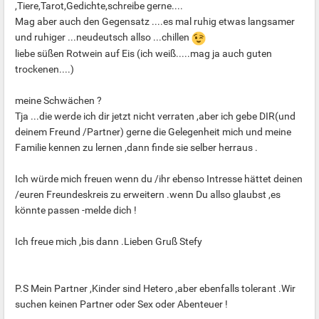
,Tiere,Tarot,Gedichte,schreibe gerne....
Mag aber auch den Gegensatz ....es mal ruhig etwas langsamer
und ruhiger ...neudeutsch allso ...chillen
liebe süßen Rotwein auf Eis (ich weiß.....mag ja auch guten
trockenen....)
meine Schwächen ?
Tja ...die werde ich dir jetzt nicht verraten ,aber ich gebe DIR(und
deinem Freund /Partner) gerne die Gelegenheit mich und meine
Familie kennen zu lernen ,dann finde sie selber herraus .
Ich würde mich freuen wenn du /ihr ebenso Intresse hättet deinen
/euren Freundeskreis zu erweitern .wenn Du allso glaubst ,es
könnte passen -melde dich !
Ich freue mich ,bis dann .Lieben Gruß Stefy
P.S Mein Partner ,Kinder sind Hetero ,aber ebenfalls tolerant .Wir
suchen keinen Partner oder Sex oder Abenteuer !