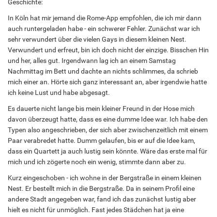
Geschichte:
In Köln hat mir jemand die Rome-App empfohlen, die ich mir dann
auch runtergeladen habe - ein schwerer Fehler. Zunächst war ich
sehr verwundert über die vielen Gays in diesem kleinen Nest.
Verwundert und erfreut, bin ich doch nicht der einzige. Bisschen Hin
und her, alles gut. Irgendwann lag ich an einem Samstag
Nachmittag im Bett und dachte an nichts schlimmes, da schrieb
mich einer an. Hörte sich ganz interessant an, aber irgendwie hatte
ich keine Lust und habe abgesagt.
Es dauerte nicht lange bis mein kleiner Freund in der Hose mich
davon überzeugt hatte, dass es eine dumme Idee war. Ich habe den
Typen also angeschrieben, der sich aber zwischenzeitlich mit einem
Paar verabredet hatte. Dumm gelaufen, bis er auf die Idee kam,
dass ein Quartett ja auch lustig sein könnte. Wäre das erste mal für
mich und ich zögerte noch ein wenig, stimmte dann aber zu.
Kurz eingeschoben - ich wohne in der Bergstraße in einem kleinen
Nest. Er bestellt mich in die Bergstraße. Da in seinem Profil eine
andere Stadt angegeben war, fand ich das zunächst lustig aber
hielt es nicht für unmöglich. Fast jedes Städchen hat ja eine