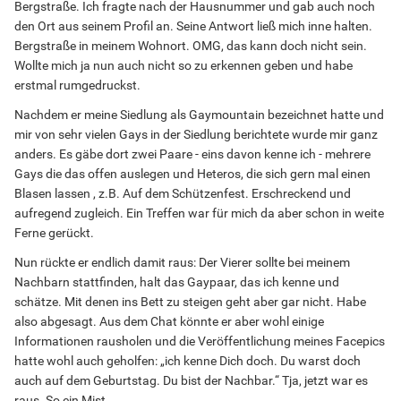
Bergstraße. Ich fragte nach der Hausnummer und gab auch noch
den Ort aus seinem Profil an. Seine Antwort ließ mich inne halten.
Bergstraße in meinem Wohnort. OMG, das kann doch nicht sein.
Wollte mich ja nun auch nicht so zu erkennen geben und habe
erstmal rumgedruckst.
Nachdem er meine Siedlung als Gaymountain bezeichnet hatte und
mir von sehr vielen Gays in der Siedlung berichtete wurde mir ganz
anders. Es gäbe dort zwei Paare - eins davon kenne ich - mehrere
Gays die das offen auslegen und Heteros, die sich gern mal einen
Blasen lassen , z.B. Auf dem Schützenfest. Erschreckend und
aufregend zugleich. Ein Treffen war für mich da aber schon in weite
Ferne gerückt.
Nun rückte er endlich damit raus: Der Vierer sollte bei meinem
Nachbarn stattfinden, halt das Gaypaar, das ich kenne und
schätze. Mit denen ins Bett zu steigen geht aber gar nicht. Habe
also abgesagt. Aus dem Chat könnte er aber wohl einige
Informationen rausholen und die Veröffentlichung meines Facepics
hatte wohl auch geholfen: „ich kenne Dich doch. Du warst doch
auch auf dem Geburtstag. Du bist der Nachbar.“ Tja, jetzt war es
raus. So ein Mist.