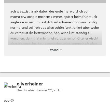
ach was...ist ja nix dabei. des erste mal wurd ich von
mama erwischt in meinem zimmer. später beim frühstück
sagte sie zu mir...musst dich nit schämen topolino...völlig
normal und sei froh das alles schön funktioniert aber wehe
du versaust die bettwäsche. hab keine lust ständig zu
waschen. dann hat mich mein bruder schon öfter erwischt
aber ich auch ihn. heute erwischen mich kumpels oft aber
das endet nit selten mit einem dreier lool.
Expand
bissel peinlich war es mir eher als mein bruder ex und mich
mal beim vögeln auf der couch erwischte. er hat nur
fürchterlich gelacht und meinte später...na ihr zwoa...wars
schön? lol
oliverheiner
Geschrieben
Januar 22, 2018
cool😎