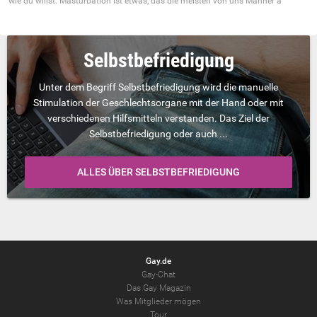
wie du willst. Masturbation ist etwas, das die meisten von uns Männer a
Selbstbefriedigung
Unter dem Begriff Selbstbefriedigung wird die manuelle
Stimulation der Geschlechtsorgane mit der Hand oder mit
verschiedenen Hilfsmitteln verstanden. Das Ziel der
Selbstbefriedigung oder auch ...
ALLES ÜBER SELBSTBEFRIEDIGUNG
Gay.de
Gay-Chat
Das Gay Magazin
Was Mitglieder mögen
Tour