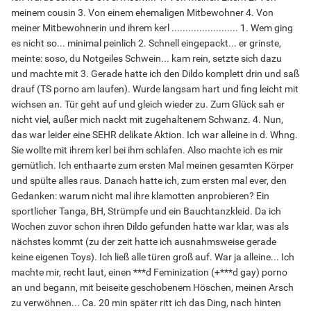
meinem cousin 3. Von einem ehemaligen Mitbewohner 4. Von
meiner Mitbewohnerin und ihrem kerl ........................ 1. Wem ging
es nicht so... minimal peinlich 2. Schnell eingepackt... er grinste,
meinte: soso, du Notgeiles Schwein... kam rein, setzte sich dazu
und machte mit 3. Gerade hatte ich den Dildo komplett drin und saß
drauf (TS porno am laufen). Wurde langsam hart und fing leicht mit
wichsen an. Tür geht auf und gleich wieder zu. Zum Glück sah er
nicht viel, außer mich nackt mit zugehaltenem Schwanz. 4. Nun,
das war leider eine SEHR delikate Aktion. Ich war alleine in d. Whng.
Sie wollte mit ihrem kerl bei ihm schlafen. Also machte ich es mir
gemütlich. Ich enthaarte zum ersten Mal meinen gesamten Körper
und spülte alles raus. Danach hatte ich, zum ersten mal ever, den
Gedanken: warum nicht mal ihre klamotten anprobieren? Ein
sportlicher Tanga, BH, Strümpfe und ein Bauchtanzkleid. Da ich
Wochen zuvor schon ihren Dildo gefunden hatte war klar, was als
nächstes kommt (zu der zeit hatte ich ausnahmsweise gerade
keine eigenen Toys). Ich ließ alle türen groß auf. War ja alleine... Ich
machte mir, recht laut, einen ***d Feminization (+***d gay) porno
an und begann, mit beiseite geschobenem Höschen, meinen Arsch
zu verwöhnen... Ca. 20 min später ritt ich das Ding, nach hinten