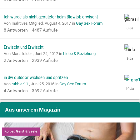
Ich wurde als nicht geouteter beim Blowjob erwischt
Von Inaktives Mitglied,
August 4, 2017
in
Gay Sex Forum
8
Antworten
4487
Aufrufe
Erwischt und Erwischt
Von Mansfelder ,
Juni 24, 2017
in
Liebe & Beziehung
2
Antworten
2939
Aufrufe
in dw outdoor wichsen und spritzen
Von
rubbler11
,
Juni 25, 2016
in
Gay Sex Forum
4
Antworten
3692
Aufrufe
Aus unserem Magazin
Körper, Geist & Seele