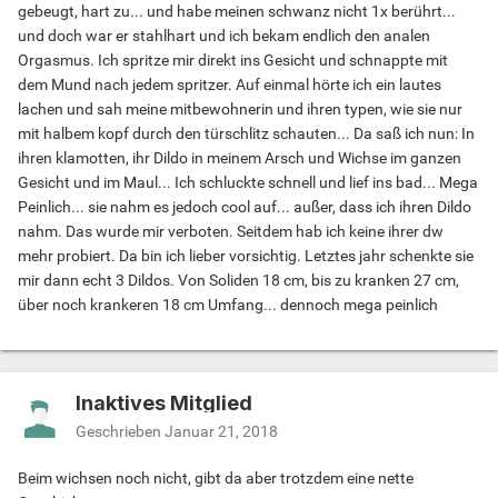
gebeugt, hart zu... und habe meinen schwanz nicht 1x berührt...
und doch war er stahlhart und ich bekam endlich den analen
Orgasmus. Ich spritze mir direkt ins Gesicht und schnappte mit
dem Mund nach jedem spritzer. Auf einmal hörte ich ein lautes
lachen und sah meine mitbewohnerin und ihren typen, wie sie nur
mit halbem kopf durch den türschlitz schauten... Da saß ich nun: In
ihren klamotten, ihr Dildo in meinem Arsch und Wichse im ganzen
Gesicht und im Maul... Ich schluckte schnell und lief ins bad... Mega
Peinlich... sie nahm es jedoch cool auf... außer, dass ich ihren Dildo
nahm. Das wurde mir verboten. Seitdem hab ich keine ihrer dw
mehr probiert. Da bin ich lieber vorsichtig. Letztes jahr schenkte sie
mir dann echt 3 Dildos. Von Soliden 18 cm, bis zu kranken 27 cm,
über noch krankeren 18 cm Umfang... dennoch mega peinlich
Inaktives Mitglied
Geschrieben
Januar 21, 2018
Beim wichsen noch nicht, gibt da aber trotzdem eine nette