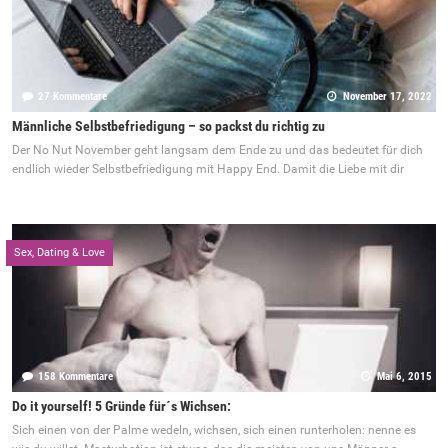
27 Kommentare
November 17, 2022
Männliche Selbstbefriedigung – so packst du richtig zu
Der No Nut November geht langsam dem Ende zu und das bedeutet für dich
endlich wieder Selbstbefriedigung mit Happy End. Damit die Liebe mit dir
Sex, Dating & Love
158 Kommentare
Mai 6, 2015
Do it yourself! 5 Gründe für´s Wichsen:
Sich einen von der Palme wedeln, wichsen, sich einen runterholen: nenne es