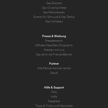
Gay-Escorts
Gay Cruising Areas
Gay-Parkplatzsex
Events für Schwule & Gay Partys
Gay-Vorlieben
Presse & Werbung
Pressebereich
Affiliate/Hasoffers Programm
Werben mit uns
Gay.de Invite Friends-Banner
Partner
Alle Partner kennen lernen
Gaudi
Hilfe & Support
FAQ
Hilfe
Feedback
Tipps & Tricks und Neuheiten