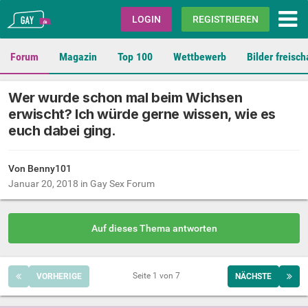
Gay.de
LOGIN
REGISTRIEREN
Forum
Magazin
Top 100
Wettbewerb
Bilder freisch
Wer wurde schon mal beim Wichsen
erwischt? Ich würde gerne wissen, wie es
euch dabei ging.
Von Benny101
Januar 20, 2018
in
Gay Sex Forum
Auf dieses Thema antworten
Seite 1 von 7
VORHERIGE
NÄCHSTE