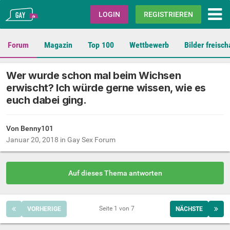
Gay.de
LOGIN
REGISTRIEREN
Forum
Magazin
Top 100
Wettbewerb
Bilder freisch
Wer wurde schon mal beim Wichsen
erwischt? Ich würde gerne wissen, wie es
euch dabei ging.
Von Benny101
Januar 20, 2018
in
Gay Sex Forum
Auf dieses Thema antworten
Seite 1 von 7
VORHERIGE
NÄCHSTE