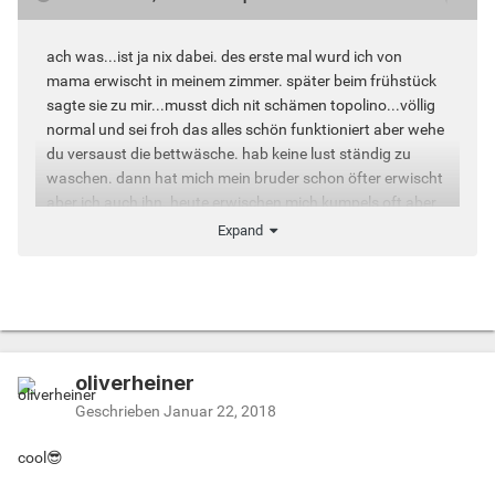
ach was...ist ja nix dabei. des erste mal wurd ich von
mama erwischt in meinem zimmer. später beim frühstück
sagte sie zu mir...musst dich nit schämen topolino...völlig
normal und sei froh das alles schön funktioniert aber wehe
du versaust die bettwäsche. hab keine lust ständig zu
waschen. dann hat mich mein bruder schon öfter erwischt
aber ich auch ihn. heute erwischen mich kumpels oft aber
das endet nit selten mit einem dreier lool.
Expand
bissel peinlich war es mir eher als mein bruder ex und mich
mal beim vögeln auf der couch erwischte. er hat nur
fürchterlich gelacht und meinte später...na ihr zwoa...wars
schön? lol
oliverheiner
Geschrieben
Januar 22, 2018
cool😎