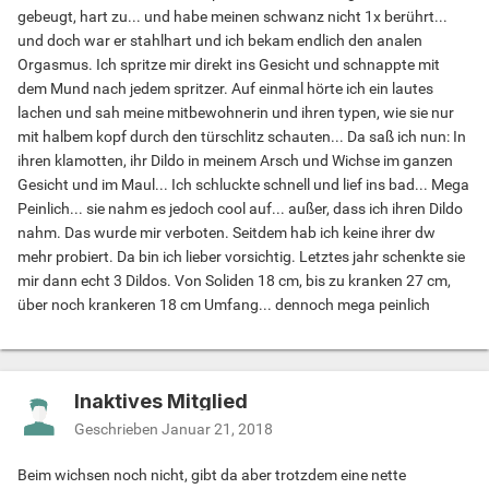
gebeugt, hart zu... und habe meinen schwanz nicht 1x berührt...
und doch war er stahlhart und ich bekam endlich den analen
Orgasmus. Ich spritze mir direkt ins Gesicht und schnappte mit
dem Mund nach jedem spritzer. Auf einmal hörte ich ein lautes
lachen und sah meine mitbewohnerin und ihren typen, wie sie nur
mit halbem kopf durch den türschlitz schauten... Da saß ich nun: In
ihren klamotten, ihr Dildo in meinem Arsch und Wichse im ganzen
Gesicht und im Maul... Ich schluckte schnell und lief ins bad... Mega
Peinlich... sie nahm es jedoch cool auf... außer, dass ich ihren Dildo
nahm. Das wurde mir verboten. Seitdem hab ich keine ihrer dw
mehr probiert. Da bin ich lieber vorsichtig. Letztes jahr schenkte sie
mir dann echt 3 Dildos. Von Soliden 18 cm, bis zu kranken 27 cm,
über noch krankeren 18 cm Umfang... dennoch mega peinlich
Inaktives Mitglied
Geschrieben
Januar 21, 2018
Beim wichsen noch nicht, gibt da aber trotzdem eine nette