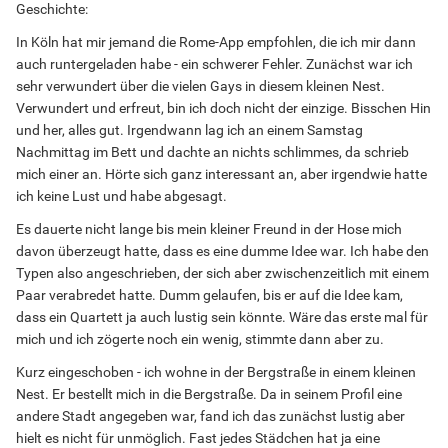
Geschichte:
In Köln hat mir jemand die Rome-App empfohlen, die ich mir dann
auch runtergeladen habe - ein schwerer Fehler. Zunächst war ich
sehr verwundert über die vielen Gays in diesem kleinen Nest.
Verwundert und erfreut, bin ich doch nicht der einzige. Bisschen Hin
und her, alles gut. Irgendwann lag ich an einem Samstag
Nachmittag im Bett und dachte an nichts schlimmes, da schrieb
mich einer an. Hörte sich ganz interessant an, aber irgendwie hatte
ich keine Lust und habe abgesagt.
Es dauerte nicht lange bis mein kleiner Freund in der Hose mich
davon überzeugt hatte, dass es eine dumme Idee war. Ich habe den
Typen also angeschrieben, der sich aber zwischenzeitlich mit einem
Paar verabredet hatte. Dumm gelaufen, bis er auf die Idee kam,
dass ein Quartett ja auch lustig sein könnte. Wäre das erste mal für
mich und ich zögerte noch ein wenig, stimmte dann aber zu.
Kurz eingeschoben - ich wohne in der Bergstraße in einem kleinen
Nest. Er bestellt mich in die Bergstraße. Da in seinem Profil eine
andere Stadt angegeben war, fand ich das zunächst lustig aber
hielt es nicht für unmöglich. Fast jedes Städchen hat ja eine