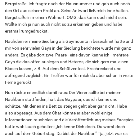
Bergstraße. Ich fragte nach der Hausnummer und gab auch noch
den Ort aus seinem Profil an. Seine Antwort ließ mich inne halten.
Bergstraße in meinem Wohnort. OMG, das kann doch nicht sein.
Wollte mich ja nun auch nicht so zu erkennen geben und habe
erstmal rumgedruckst.
Nachdem er meine Siedlung als Gaymountain bezeichnet hatte und
mir von sehr vielen Gays in der Siedlung berichtete wurde mir ganz
anders. Es gäbe dort zwei Paare - eins davon kenne ich - mehrere
Gays die das offen auslegen und Heteros, die sich gern mal einen
Blasen lassen , z.B. Auf dem Schützenfest. Erschreckend und
aufregend zugleich. Ein Treffen war für mich da aber schon in weite
Ferne gerückt.
Nun rückte er endlich damit raus: Der Vierer sollte bei meinem
Nachbarn stattfinden, halt das Gaypaar, das ich kenne und
schätze. Mit denen ins Bett zu steigen geht aber gar nicht. Habe
also abgesagt. Aus dem Chat könnte er aber wohl einige
Informationen rausholen und die Veröffentlichung meines Facepics
hatte wohl auch geholfen: „ich kenne Dich doch. Du warst doch
auch auf dem Geburtstag. Du bist der Nachbar.“ Tja, jetzt war es