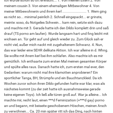
Ich wurde schon so oft erwischt... 1. Von meinen Eltern 2. Von
meinem cousin 3. Von einem ehemaligen Mitbewohner 4. Von
meiner Mitbewohnerin und ihrem kerl ........................ 1. Wem ging
es nicht so... minimal peinlich 2. Schnell eingepackt... er grinste,
meinte: soso, du Notgeiles Schwein... kam rein, setzte sich dazu
und machte mit 3. Gerade hatte ich den Dildo komplett drin und saß
drauf (TS porno am laufen). Wurde langsam hart und fing leicht mit
wichsen an. Tür geht auf und gleich wieder zu. Zum Glück sah er
nicht viel, außer mich nackt mit zugehaltenem Schwanz. 4. Nun,
das war leider eine SEHR delikate Aktion. Ich war alleine in d. Whng.
Sie wollte mit ihrem kerl bei ihm schlafen. Also machte ich es mir
gemütlich. Ich enthaarte zum ersten Mal meinen gesamten Körper
und spülte alles raus. Danach hatte ich, zum ersten mal ever, den
Gedanken: warum nicht mal ihre klamotten anprobieren? Ein
sportlicher Tanga, BH, Strümpfe und ein Bauchtanzkleid. Da ich
Wochen zuvor schon ihren Dildo gefunden hatte war klar, was als
nächstes kommt (zu der zeit hatte ich ausnahmsweise gerade
keine eigenen Toys). Ich ließ alle türen groß auf. War ja alleine... Ich
machte mir, recht laut, einen ***d Feminization (+***d gay) porno
an und begann, mit beiseite geschobenem Höschen, meinen Arsch
zu verwöhnen... Ca. 20 min später ritt ich das Ding, nach hinten