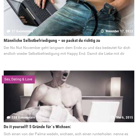
27 Kommentare
November 17, 2022
Männliche Selbstbefriedigung – so packst du richtig zu
Der No Nut November geht langsam dem Ende zu und das bedeutet für dich
endlich wieder Selbstbefriedigung mit Happy End. Damit die Liebe mit dir
Sex, Dating & Love
158 Kommentare
Mai 6, 2015
Do it yourself! 5 Gründe für´s Wichsen:
Sich einen von der Palme wedeln, wichsen, sich einen runterholen: nenne es