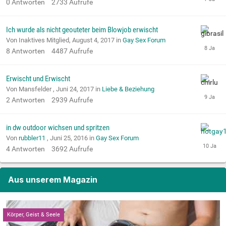
0
Antworten
2733
Aufrufe
Ich wurde als nicht geouteter beim Blowjob erwischt
Von Inaktives Mitglied,
August 4, 2017
in
Gay Sex Forum
8
Antworten
4487
Aufrufe
Erwischt und Erwischt
Von Mansfelder ,
Juni 24, 2017
in
Liebe & Beziehung
2
Antworten
2939
Aufrufe
in dw outdoor wichsen und spritzen
Von
rubbler11
,
Juni 25, 2016
in
Gay Sex Forum
4
Antworten
3692
Aufrufe
Aus unserem Magazin
Körper, Geist & Seele