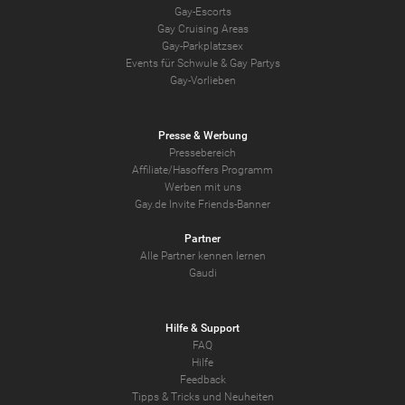
Gay-Escorts
Gay Cruising Areas
Gay-Parkplatzsex
Events für Schwule & Gay Partys
Gay-Vorlieben
Presse & Werbung
Pressebereich
Affiliate/Hasoffers Programm
Werben mit uns
Gay.de Invite Friends-Banner
Partner
Alle Partner kennen lernen
Gaudi
Hilfe & Support
FAQ
Hilfe
Feedback
Tipps & Tricks und Neuheiten