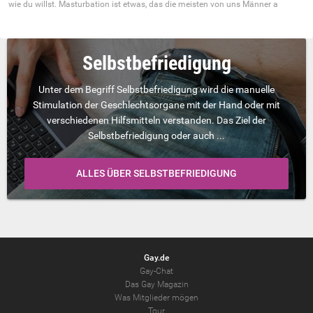
wie du willst. Masturbation ist etwas, das die meisten von uns Männer a
Selbstbefriedigung
Unter dem Begriff Selbstbefriedigung wird die manuelle
Stimulation der Geschlechtsorgane mit der Hand oder mit
verschiedenen Hilfsmitteln verstanden. Das Ziel der
Selbstbefriedigung oder auch ...
ALLES ÜBER SELBSTBEFRIEDIGUNG
Gay.de
Gay-Chat
Das Gay Magazin
Was Mitglieder mögen
Tour