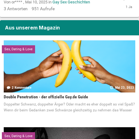
Von or**** ,
Mai 10, 2025
in
Gay Sex Geschichten
3
Antworten
951
Aufrufe
Aus unserem Magazin
Sex, Dating & Love
2 Kommentare
Mai 23, 2023
Double Penetration - der offizielle Gay.de Guide
Doppelter Schwanz, doppelter Ärger? Oder macht es eher doppelt so viel Spaß?
Wenn dir beim Gedanken zwei Schwänze gleichzeitig zu nehmen das Wasser
Sex, Dating & Love