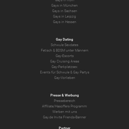
Gays in Köln
Gays in München
Gays in Sachsen
Gays in Leipzig
Gays in Hessen
Gay Dating
Schwule Sexdates
Fetisch & BDSM unter Männern
Gay-Escorts
Gay Cruising Areas
Gay-Parkplatzsex
Events für Schwule & Gay Partys
Gay-Vorlieben
Presse & Werbung
Pressebereich
Affiliate/Hasoffers Programm
Werben mit uns
Gay.de Invite Friends-Banner
Partner