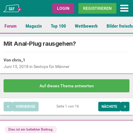
Gay.de
LOGIN
REGISTRIEREN
Forum
Magazin
Top 100
Wettbewerb
Bilder freisch
Mit Anal-Plug rausgehen?
Von chris_1
Juni 15, 2018
in
Sextoys für Männer
Auf dieses Thema antworten
Seite 1 von 16
VORHERIGE
NÄCHSTE
Dies ist ein beliebter Beitrag.