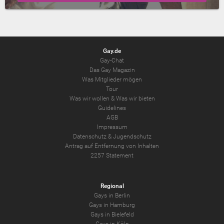
Gay.de
Gay-Chat
Das Gay Magazin
Was Mitglieder mögen
Tour
Was wir wollen
&
Was wir bieten
Guidelines
AGB
Impressum
Datenschutz
&
Jugendschutz
Antrag auf Entfernung von Inhalten
2257 Statement
Regional
Gays in Berlin
Gays in Hamburg
Gays in Bielefeld