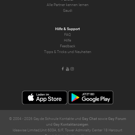
Alle Partner kennen lernen
Gaudi
Hilfe & Support
FAQ
Hilfe
Feedback
Tipps & Tricks und Neuheiten
Facebook
Youtube
Instagram
© 2004 -
2026
Gay.de Schwule Kontakte und
Gay Chat
sowie
Gay Forum
und
Gay Kontaktanzeigen
.
Ideawise Limited;Unit 603A, 6/F, Tower Admiralty Center 18 Harcourt