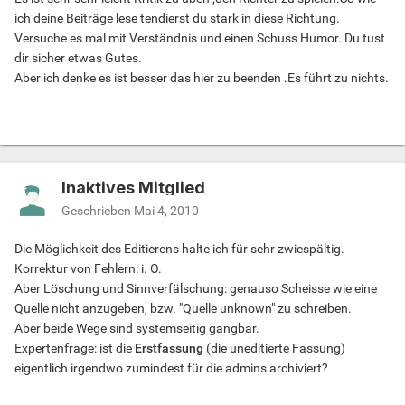
ich deine Beiträge lese tendierst du stark in diese Richtung.
einer zufälligen Lage
Versuche es mal mit Verständnis und einen Schuss Humor. Du tust
...in einer Boxershorts bevorzugt.
dir sicher etwas Gutes.
Aber ich denke es ist besser das hier zu beenden .Es führt zu nichts.
7. Eine Abweichung der Entspannungslage führt zu
Wahnsinnsanfällen, die erst in einer
...öffentlichen Toilette behoben werden können.
8. Der erigierte Penis tritt nicht immer in Verbindung mit
sexueller Lust auf und kann in Gesellschaft
Inaktives Mitglied
...anderer Menschen ziemlich nerven.
Geschrieben
Mai 4, 2010
9. Lust an sich hat nicht immer etwas mit dem Blutfluss in
Die Möglichkeit des Editierens halte ich für sehr zwiespältig.
die Lendengegend zu tun
Korrektur von Fehlern: i. O.
...sondern tritt auch gelegentlich ohne Pumpvorgang auf.
Aber Löschung und Sinnverfälschung: genauso Scheisse wie eine
Quelle nicht anzugeben, bzw. "Quelle unknown" zu schreiben.
10. Der Besuch einer Sauna ist nicht immer entspannend
Aber beide Wege sind systemseitig gangbar.
sondern kann bei einem Anblick
Expertenfrage: ist die
Erstfassung
(die uneditierte Fassung)
.....fleischlichen Reizes in einen Kampf David gegen Goliath
eigentlich irgendwo zumindest für die admins archiviert?
ausarten.