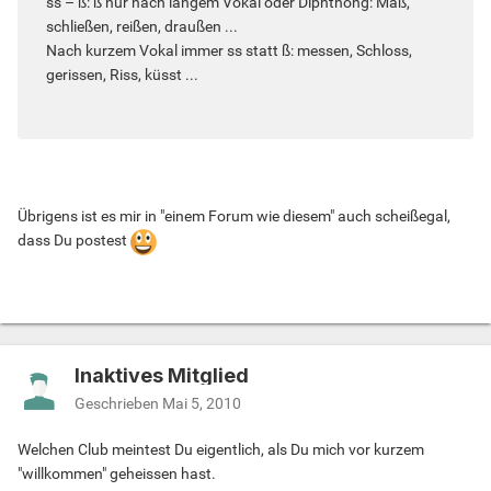
ss – ß: ß nur nach langem Vokal oder Diphthong: Maß,
schließen, reißen, draußen ...
Nach kurzem Vokal immer ss statt ß: messen, Schloss,
gerissen, Riss, küsst ...
Übrigens ist es mir in "einem Forum wie diesem" auch scheißegal,
dass Du postest
Inaktives Mitglied
Geschrieben
Mai 5, 2010
Welchen Club meintest Du eigentlich, als Du mich vor kurzem
"willkommen" geheissen hast.