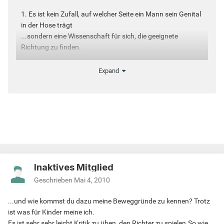
1. Es ist kein Zufall, auf welcher Seite ein Mann sein Genital
in der Hose trägt
...sondern eine Wissenschaft für sich, die geeignete
Richtung zu finden.
2. Das Hauptaugenmerk wird dabei auf den Penis an sich,
Expand
als auf die Lage der Hoden
...gerichtet, welche aber in keiner Weise gequetscht werden
dürfen.
3. Jahrelanges ausprobieren führen dabei zur
Wohlfühllage.
4. Bevorzugte Weitergabe der Daten an Dritte erfolgt als
Inaktives Mitglied
Uhrzeitangabe.
Geschrieben
Mai 4, 2010
5. In Front des zu betrachteten Genitales ist 10 nach 6 die
...und wie kommst du dazu meine Beweggründe zu kennen? Trotz
beliebteste Zeit.
ist was für Kinder meine ich.
Es ist sehr sehr leicht Kritik zu üben ,den Richter zu spielen.So wie
6. Ein gut geschnürtes Paket in einem Slip wird immer noch