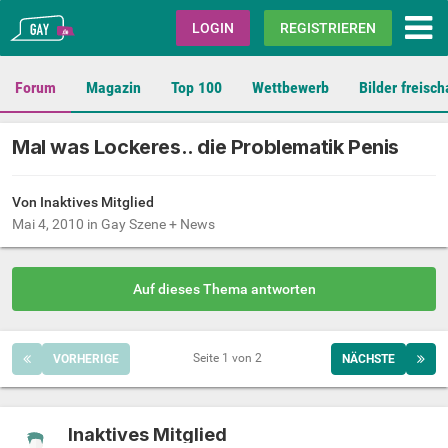
Gay.de
LOGIN
REGISTRIEREN
Forum
Magazin
Top 100
Wettbewerb
Bilder freisch
Mal was Lockeres.. die Problematik Penis
Von Inaktives Mitglied
Mai 4, 2010
in
Gay Szene + News
Auf dieses Thema antworten
Seite 1 von 2
VORHERIGE
NÄCHSTE
Inaktives Mitglied