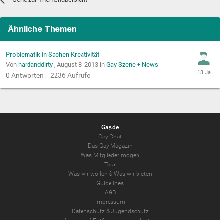
Ähnliche Themen
Problematik in Sachen Kreativität
Von
hardanddirty
,
August 8, 2013
in
Gay Szene + News
0
Antworten
2236
Aufrufe
Gay.de
Gay-Chat
Das Gay Magazin
Was Mitglieder mögen
Tour
Was wir wollen
&
Was wir bieten
Guidelines
AGB
Impressum
Datenschutz
&
Jugendschutz