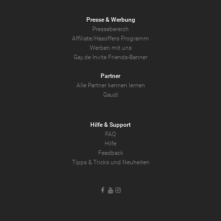
Presse & Werbung
Pressebereich
Affiliate/Hasoffers Programm
Werben mit uns
Gay.de Invite Friends-Banner
Partner
Alle Partner kennen lernen
Gaudi
Hilfe & Support
FAQ
Hilfe
Feedback
Tipps & Tricks und Neuheiten
Facebook
Youtube
Instagram