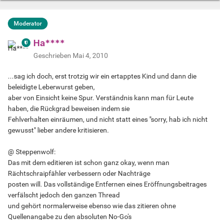
11. Selbstzerstümmelnde Vorstellungen (wie in etwa, die
Anwendung von scharfen metallnen
Moderator
.....Gegenständen zwischen den beiden Zehen) sind
beliebte Fantasien, um der Saunalage
Ha****
.....wieder Herr zu werden.
Geschrieben
Mai 4, 2010
12. Der Penis ist nicht der beste Freund eines Mannes
...sag ich doch, erst trotzig wir ein ertapptes Kind und dann die
sondern ein Parasit mit
beleidigte Leberwurst geben,
.....eigener Willenskraft..Aber keine Sorge Jungs...im Alter
aber von Einsicht keine Spur. Verständnis kann man für Leute
relativiert sich alles...smile
haben, die Rückgrad beweisen indem sie
Fehlverhalten einräumen, und nicht statt eines "sorry, hab ich nicht
( Autor unbekannt )
gewusst" lieber andere kritisieren.
@ Steppenwolf:
Das mit dem editieren ist schon ganz okay, wenn man
Rächtschraipfähler verbessern oder Nachträge
posten will. Das vollständige Entfernen eines Eröffnungsbeitrages
verfälscht jedoch den ganzen Thread
und gehört normalerweise ebenso wie das zitieren ohne
Quellenangabe zu den absoluten No-Go's