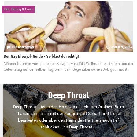
Sex, Dating & Love
103 Kommentare
Januar 9, 2024
Der Gay Blowjob Guide - So bläst du richtig!
Männer träumen vom perfekten Blowjob – es fällt Weihnachten, Ostern und der
Geburtstag auf denselben Tag, wenn dein Gegenüber seinen Job gut macht.
Deep Throat
Deep Throat - tief in den Hals - Ja es geht um Oralsex. Beim
Blasen kann man mit der Zunge sanft Schaft und Eichel
bearbeiten oder aber den Penis des Partners auch tief
schlucken - ihn Deep Throat ...