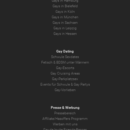
Gays in Hamburg
Gays in Bielefeld
Gays in Köln
Gays in München
Gays in Sachsen
Gays in Leipzig
Gays in Hessen
Gay Dating
Schwule Sexdates
Fetisch & BDSM unter Männern
Gay-Escorts
Gay Cruising Areas
Gay-Parkplatzsex
Events für Schwule & Gay Partys
Gay-Vorlieben
Presse & Werbung
Pressebereich
Affiliate/Hasoffers Programm
Werben mit uns
Gay.de Invite Friends-Banner