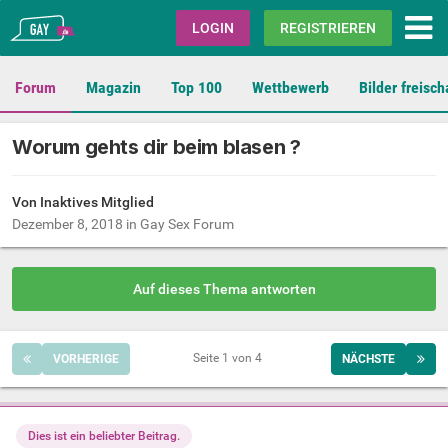
Gay.de
LOGIN
REGISTRIEREN
Forum
Magazin
Top 100
Wettbewerb
Bilder freisch
Worum gehts dir beim blasen ?
Von Inaktives Mitglied
Dezember 8, 2018
in
Gay Sex Forum
Auf dieses Thema antworten
Seite 1 von 4
VORHERIGE
NÄCHSTE
Dies ist ein beliebter Beitrag.