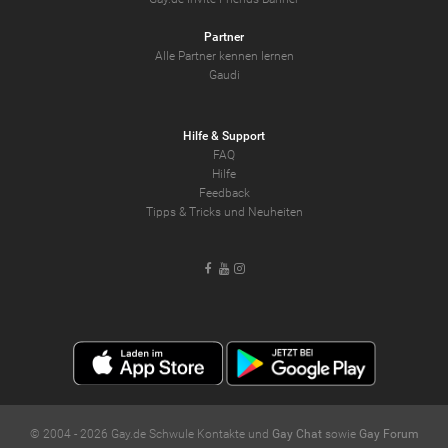
Partner
Alle Partner kennen lernen
Gaudi
Hilfe & Support
FAQ
Hilfe
Feedback
Tipps & Tricks und Neuheiten
Facebook
Youtube
Instagram
© 2004 -
2026
Gay.de Schwule Kontakte und
Gay Chat
sowie
Gay Forum