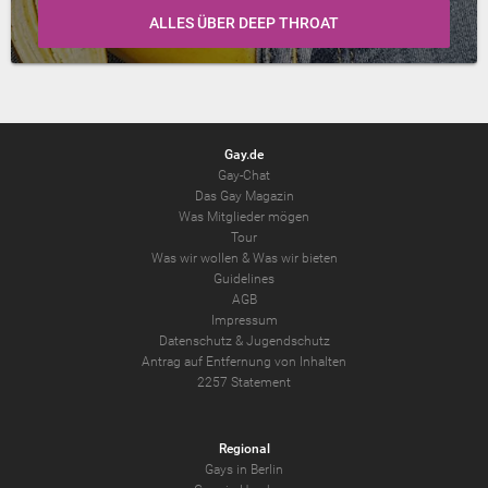
ALLES ÜBER DEEP THROAT
Gay.de
Gay-Chat
Das Gay Magazin
Was Mitglieder mögen
Tour
Was wir wollen
&
Was wir bieten
Guidelines
AGB
Impressum
Datenschutz
&
Jugendschutz
Antrag auf Entfernung von Inhalten
2257 Statement
Regional
Gays in Berlin