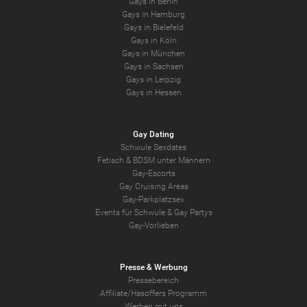
Gays in Berlin
Gays in Hamburg
Gays in Bielefeld
Gays in Köln
Gays in München
Gays in Sachsen
Gays in Leipzig
Gays in Hessen
Gay Dating
Schwule Sexdates
Fetisch & BDSM unter Männern
Gay-Escorts
Gay Cruising Areas
Gay-Parkplatzsex
Events für Schwule & Gay Partys
Gay-Vorlieben
Presse & Werbung
Pressebereich
Affiliate/Hasoffers Programm
Werben mit uns