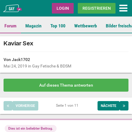
Gay.de
LOGIN
REGISTRIEREN
Forum
Magazin
Top 100
Wettbewerb
Bilder freisch
Kaviar Sex
Von Jack1702
Mai 24, 2019
in
Gay Fetische & BDSM
Auf dieses Thema antworten
Seite 1 von 11
VORHERIGE
NÄCHSTE
Dies ist ein beliebter Beitrag.