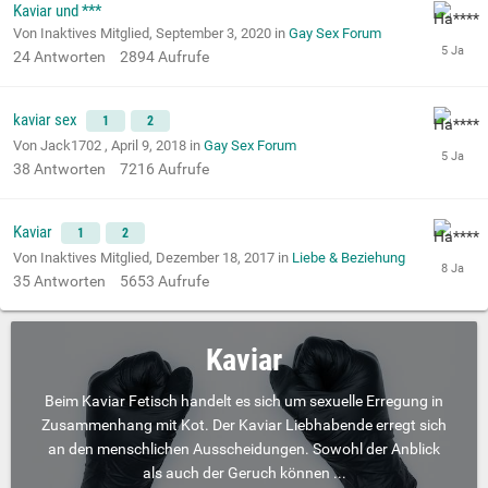
Kaviar und ***
Von Inaktives Mitglied,
September 3, 2020
in
Gay Sex Forum
24
Antworten
2894
Aufrufe
kaviar sex
1
2
Von Jack1702 ,
April 9, 2018
in
Gay Sex Forum
38
Antworten
7216
Aufrufe
Kaviar
1
2
Von Inaktives Mitglied,
Dezember 18, 2017
in
Liebe & Beziehung
35
Antworten
5653
Aufrufe
Kaviar
Beim Kaviar Fetisch handelt es sich um sexuelle Erregung in
Zusammenhang mit Kot. Der Kaviar Liebhabende erregt sich
an den menschlichen Ausscheidungen. Sowohl der Anblick
als auch der Geruch können ...