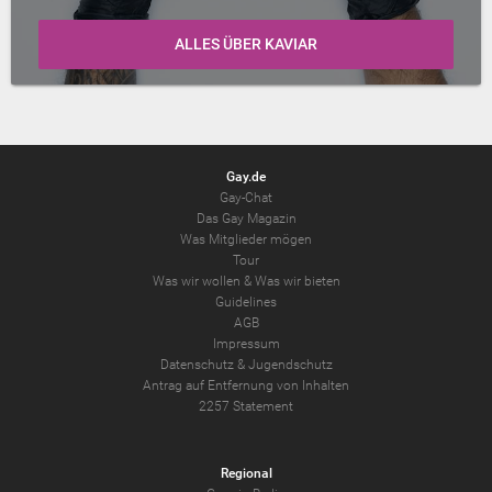
ALLES ÜBER KAVIAR
Gay.de
Gay-Chat
Das Gay Magazin
Was Mitglieder mögen
Tour
Was wir wollen
&
Was wir bieten
Guidelines
AGB
Impressum
Datenschutz
&
Jugendschutz
Antrag auf Entfernung von Inhalten
2257 Statement
Regional