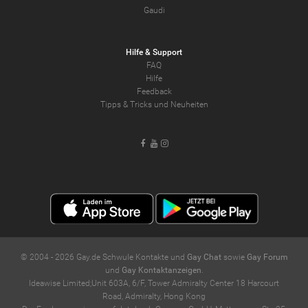
Gaudi
Hilfe & Support
FAQ
Hilfe
Feedback
Tipps & Tricks und Neuheiten
Facebook
Youtube
Instagram
© 2004 -
2026
Gay.de Schwule Kontakte und
Gay Chat
sowie
Gay Forum
und
Gay Kontaktanzeigen
.
Ideawise Limited;Unit 603A, 6/F, Tower Admiralty Center 18 Harcourt
Road, Admiralty, Hong Kong