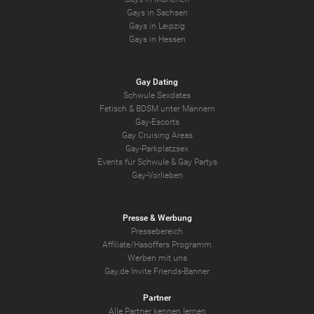
Gays in Sachsen
Gays in Leipzig
Gays in Hessen
Gay Dating
Schwule Sexdates
Fetisch & BDSM unter Männern
Gay-Escorts
Gay Cruising Areas
Gay-Parkplatzsex
Events für Schwule & Gay Partys
Gay-Vorlieben
Presse & Werbung
Pressebereich
Affiliate/Hasoffers Programm
Werben mit uns
Gay.de Invite Friends-Banner
Partner
Alle Partner kennen lernen