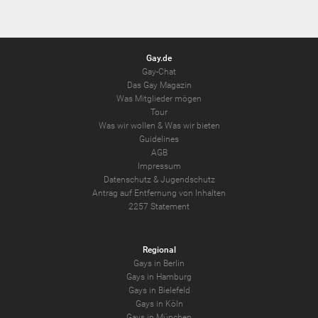
Gay.de
Gay-Chat
Das Gay Magazin
Was Mitglieder mögen
Tour
Was wir wollen
&
Was wir bieten
Guidelines
AGB
Impressum
Datenschutz
&
Jugendschutz
Antrag auf Entfernung von Inhalten
2257 Statement
Regional
Gays in Berlin
Gays in Hamburg
Gays in Bielefeld
Gays in Köln
Gays in München