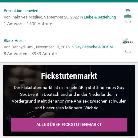
Pornokino neuwied
Von Inaktives Mitglied,
September 28, 2022
in
Liebe & Beziehung
1
Antwort
1690
Aufrufe
Black Horse
Von Dannyd1989 ,
November 13, 2016
in
Gay Fetische & BDSM
8
Antworten
3989
Aufrufe
Fickstutenmarkt
Der Fickstutenmarkt ist ein regelmäßig stattfindendes Gay
Sex Event in Deutschland und in der Niederlande. Im
Vordergrund steht der anonyme Analsex zwischen schwulen
und bisexuellen Männern. Wichtig ...
ALLES ÜBER FICKSTUTENMARKT