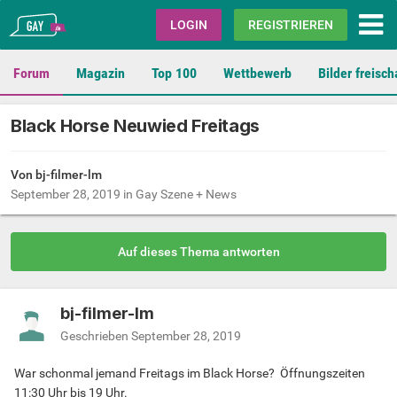
Gay.de
LOGIN
REGISTRIEREN
Forum
Magazin
Top 100
Wettbewerb
Bilder freisch
Black Horse Neuwied Freitags
Von bj-filmer-lm
September 28, 2019
in
Gay Szene + News
Auf dieses Thema antworten
bj-filmer-lm
Geschrieben
September 28, 2019
War schonmal jemand Freitags im Black Horse? Öffnungszeiten
11:30 Uhr bis 19 Uhr.