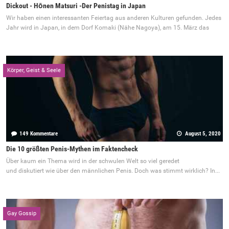
Dickout - Hōnen Matsuri -Der Penistag in Japan
Wir haben einen interessanten Feiertag aus anderen Kulturen gefunden. Jedes
Jahr wird in Japan, in dem Dorf Komaki (Nähe Nagoya), am 15. März das
Körper, Geist & Seele
149 Kommentare
August 5, 2020
Die 10 größten Penis-Mythen im Faktencheck
Über kaum ein Thema wird in der schwulen Welt so viel geredet
und diskutiert wie über den männlichen Penis. Doch was stimmt wirklich? In...
Gay Gossip