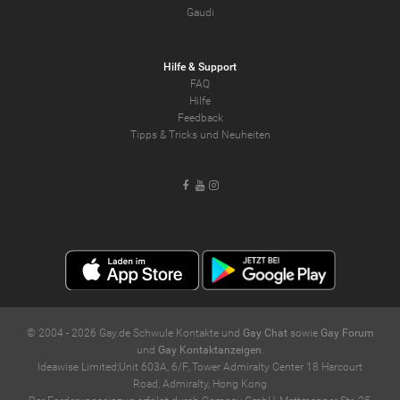
Gaudi
Hilfe & Support
FAQ
Hilfe
Feedback
Tipps & Tricks und Neuheiten
Facebook
Youtube
Instagram
© 2004 -
2026
Gay.de Schwule Kontakte und
Gay Chat
sowie
Gay Forum
und
Gay Kontaktanzeigen
.
Ideawise Limited;Unit 603A, 6/F, Tower Admiralty Center 18 Harcourt
Road, Admiralty, Hong Kong