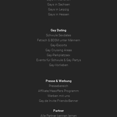
Gays in Sachsen
Gays in Leipzig
Gays in Hessen
Gay Dating
Schwule Sexdates
Fetisch & BDSM unter Männern
Gay-Escorts
Gay Cruising Areas
Gay-Parkplatzsex
Events für Schwule & Gay Partys
Gay-Vorlieben
Presse & Werbung
Pressebereich
Affiliate/Hasoffers Programm
Werben mit uns
Gay.de Invite Friends-Banner
Partner
Alle Partner kennen lernen