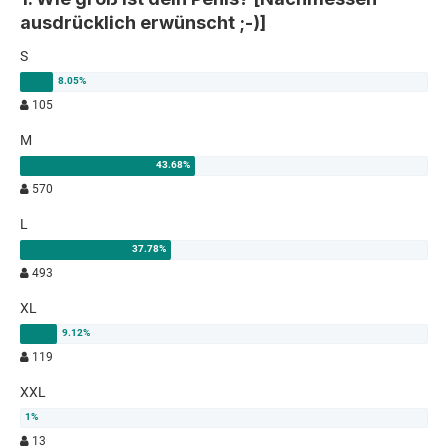
ausdrücklich erwünscht ;-)]
S
105
M
570
L
493
XL
119
XXL
13