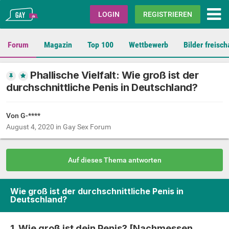
Gay.de
LOGIN
REGISTRIEREN
Forum
Magazin
Top 100
Wettbewerb
Bilder freisch
Phallische Vielfalt: Wie groß ist der
durchschnittliche Penis in Deutschland?
Von G-****
August 4, 2020
in
Gay Sex Forum
Auf dieses Thema antworten
Wie groß ist der durchschnittliche Penis in
Deutschland?
1. Wie groß ist dein Penis? [Nachmessen