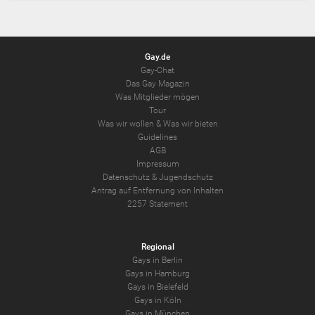
Gay.de
Gay-Chat
Das Gay Magazin
Was Mitglieder mögen
Tour
Was wir wollen
&
Was wir bieten
Guidelines
AGB
Impressum
Datenschutz
&
Jugendschutz
Antrag auf Entfernung von Inhalten
2257 Statement
Regional
Gays in Berlin
Gays in Hamburg
Gays in Bielefeld
Gays in Köln
Gays in München