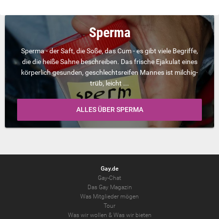
Sperma
Sperma - der Saft, die Soße, das Cum - es gibt viele Begriffe,
die die heiße Sahne beschreiben. Das frische Ejakulat eines
körperlich gesunden, geschlechtsreifen Mannes ist milchig-
trüb, leicht ...
ALLES ÜBER SPERMA
Gay.de
Gay-Chat
Das Gay Magazin
Was Mitglieder mögen
Tour
Was wir wollen
&
Was wir bieten