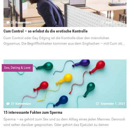
27 Kommentare
April 20, 2022
Cum Control – so erlebst du die erotische Kontrolle
Cum Control oder Gay Edging ist die Kontrolle über den männlichen
Orgasmus. Die Begrifflichkeiten kommen aus dem Englischen – mit Cum ist...
Sex, Dating & Love
31 Kommentare
September 1, 2021
15 interessante Fakten zum Sperma
Sperma – es gehört zum Sex und zu dem Alltag eines jeden Mannes. Dennoch
wird selten darüber gesprochen. Oder gehört das Ejakulat zu deinen