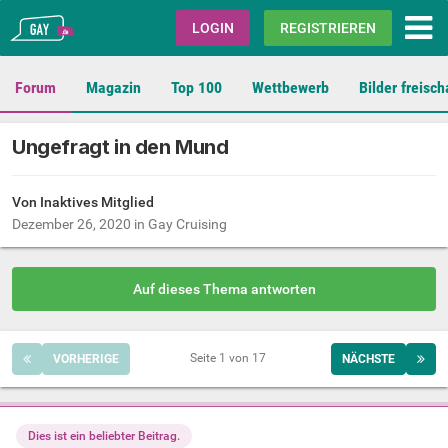
Gay.de
LOGIN
REGISTRIEREN
Forum
Magazin
Top 100
Wettbewerb
Bilder freisch
Ungefragt in den Mund
Von Inaktives Mitglied
Dezember 26, 2020
in
Gay Cruising
Auf dieses Thema antworten
Seite 1 von 17
VORHERIGE
NÄCHSTE
Dies ist ein beliebter Beitrag.