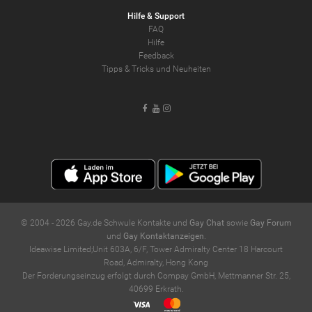
Hilfe & Support
FAQ
Hilfe
Feedback
Tipps & Tricks und Neuheiten
Facebook
Youtube
Instagram
© 2004 -
2026
Gay.de Schwule Kontakte und
Gay Chat
sowie
Gay Forum
und
Gay Kontaktanzeigen
.
Ideawise Limited;Unit 603A, 6/F, Tower Admiralty Center 18 Harcourt
Road, Admiralty, Hong Kong
Der Forderungseinzug erfolgt durch Compay GmbH, Mettmanner Str. 25,
40699 Erkrath.