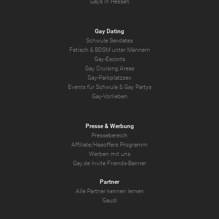
Gays in Hessen
Gay Dating
Schwule Sexdates
Fetisch & BDSM unter Männern
Gay-Escorts
Gay Cruising Areas
Gay-Parkplatzsex
Events für Schwule & Gay Partys
Gay-Vorlieben
Presse & Werbung
Pressebereich
Affiliate/Hasoffers Programm
Werben mit uns
Gay.de Invite Friends-Banner
Partner
Alle Partner kennen lernen
Gaudi