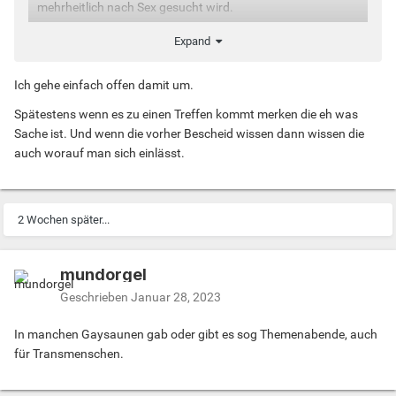
mehrheitlich nach Sex gesucht wird.
Expand
Denn solche Themen schmälern die Erfolgsaussichten.
Ich gehe einfach offen damit um.
Aber mach dir keine Sorgen es gibt genügend mit den
Spätestens wenn es zu einen Treffen kommt merken die eh was
selben Sorgen
Sache ist. Und wenn die vorher Bescheid wissen dann wissen die
auch worauf man sich einlässt.
Aber du bist der erste der das offen Anspricht
👍
👍
👍
👍
2 Wochen später...
mundorgel
Geschrieben
Januar 28, 2023
In manchen Gaysaunen gab oder gibt es sog Themenabende, auch
für Transmenschen.