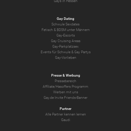
Gays in Hessen
Gay Dating
Schwule Sexdates
Fetisch & BDSM unter Männern
Gay-Escorts
Gay Cruising Areas
Gay-Parkplatzsex
Events für Schwule & Gay Partys
Gay-Vorlieben
Presse & Werbung
Pressebereich
Affiliate/Hasoffers Programm
Werben mit uns
Gay.de Invite Friends-Banner
Partner
Alle Partner kennen lernen
Gaudi