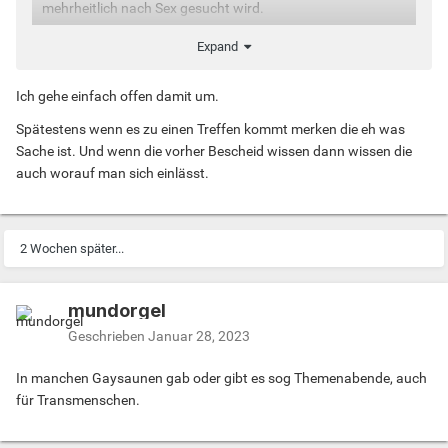
mehrheitlich nach Sex gesucht wird.
Expand
Denn solche Themen schmälern die Erfolgsaussichten.
Ich gehe einfach offen damit um.
Aber mach dir keine Sorgen es gibt genügend mit den
Spätestens wenn es zu einen Treffen kommt merken die eh was
selben Sorgen
Sache ist. Und wenn die vorher Bescheid wissen dann wissen die
auch worauf man sich einlässt.
Aber du bist der erste der das offen Anspricht
👍
👍
👍
👍
2 Wochen später...
mundorgel
Geschrieben
Januar 28, 2023
In manchen Gaysaunen gab oder gibt es sog Themenabende, auch
für Transmenschen.