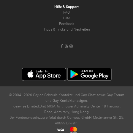
Hilfe & Support
FAQ
Hilfe
Feedback
Tipps & Tricks und Neuheiten
Facebook
Youtube
Instagram
© 2004 -
2026
Gay.de Schwule Kontakte und
Gay Chat
sowie
Gay Forum
und
Gay Kontaktanzeigen
.
Ideawise Limited;Unit 603A, 6/F, Tower Admiralty Center 18 Harcourt
Road, Admiralty, Hong Kong
Der Forderungseinzug erfolgt durch Compay GmbH, Mettmanner Str. 25,
40699 Erkrath.