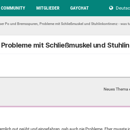
COMMUNITY
MITGLIEDER
GAYCHAT
Deuts
er Po und Bremsspuren, Probleme mit Schließmuskel und Stuhlinkontinenz - was t
Probleme mit Schließmuskel und Stuhlin
Neues Thema e
ziemlich gut geübt und eingefahren, gab auch nie Probleme. Eher musste ic