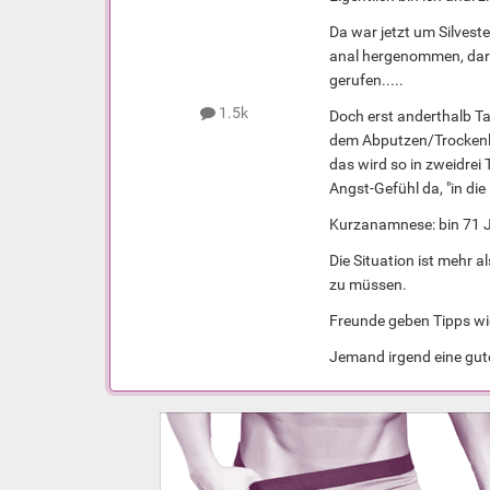
Da war jetzt um Silves
anal hergenommen, darun
gerufen.....
1.5k
Doch erst anderthalb Ta
dem Abputzen/Trockenleg
das wird so in zweidrei
Angst-Gefühl da, "in die
Kurzanamnese: bin 71 Ja
Die Situation ist mehr 
zu müssen.
Freunde geben Tipps wie
Jemand irgend eine gut