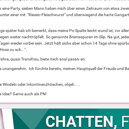
ter eine Party, sieben Mann haben mich über einen Zeitraum von etwa z
ter einer mit "Riesen-Fleischwurst" und überwiegend die harte Gangart.
ge später hab ich bemerkt, dass meine Po-Spalte leicht wund ist, vor al
en weiter nachtröpfelt. So genannte Bremsspuren im Slip. Na gut, jeder
 Tagen wieder vorbei sein. Jetzt hält sichs aber schon 14 Tage ohne spürb
 Hose zu sch...".
hre, quasi Transfrau, biete mich anal passiv an.
als unangenehm. Ich fürchte bereits, meinen Hauptquell der Freude und 
 Windeln oder Inkontinenzhöschen, ohjeh.....
e Idee? Gerne auch als PN!