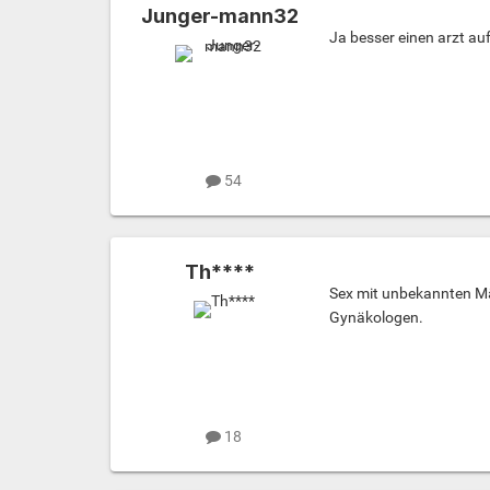
Junger-mann32
Ja besser einen arzt auf
54
Th****
Sex mit unbekannten Män
Gynäkologen.
18