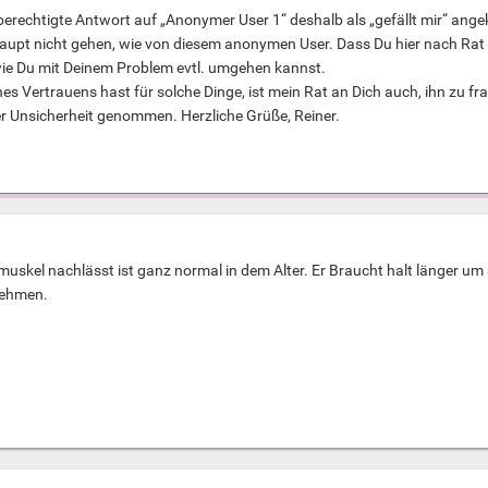
erechtigte Antwort auf „Anonymer User 1“ deshalb als „gefällt mir“ angekl
pt nicht gehen, wie von diesem anonymen User. Dass Du hier nach Rat frags
 wie Du mit Deinem Problem evtl. umgehen kannst.
es Vertrauens hast für solche Dinge, ist mein Rat an Dich auch, ihn zu f
er Unsicherheit genommen. Herzliche Grüße, Reiner.
muskel nachlässt ist ganz normal in dem Alter. Er Braucht halt länger um 
nehmen.