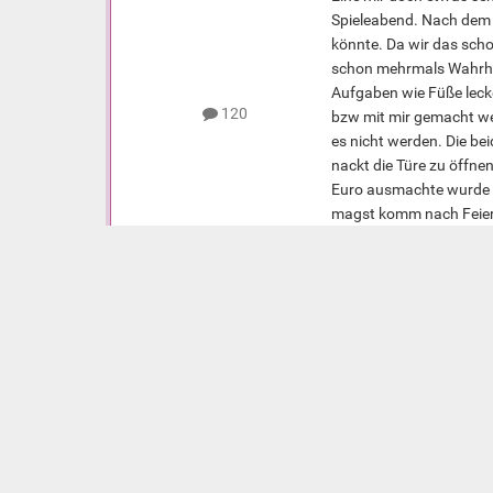
Spieleabend. Nach dem e
könnte. Da wir das scho
schon mehrmals Wahrheit
Aufgaben wie Füße lecke
120
bzw mit mir gemacht wer
es nicht werden. Die be
nackt die Türe zu öffne
Euro ausmachte wurde i
magst komm nach Feierab
Die beiden zogen sich et
Ende erster Teil
Für Teil 2 wenn ihr woll