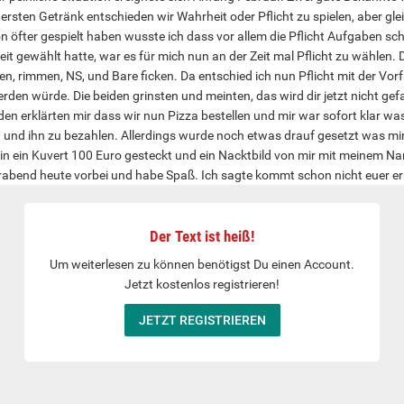
rsten Getränk entschieden wir Wahrheit oder Pflicht zu spielen, aber g
n öfter gespielt haben wusste ich dass vor allem die Pflicht Aufgaben s
 gewählt hatte, war es für mich nun an der Zeit mal Pflicht zu wählen. D
n, rimmen, NS, und Bare ficken. Da entschied ich nun Pflicht mit der Vo
den würde. Die beiden grinsten und meinten, das wird dir jetzt nicht gef
iden erklärten mir dass wir nun Pizza bestellen und mir war sofort klar 
n und ihn zu bezahlen. Allerdings wurde noch etwas drauf gesetzt was m
n ein Kuvert 100 Euro gesteckt und ein Nacktbild von mir mit meinem Na
end heute vorbei und habe Spaß. Ich sagte kommt schon nicht euer ernst
was an, denn nur ich sollte ja nackt die Türe öffnen und die beiden stand
Der Text ist heiß!
t schreibt gerne eine Nachricht dann gibt's die restliche Geschichte
Um weiterlesen zu können benötigst Du einen Account.
Jetzt kostenlos registrieren!
JETZT REGISTRIEREN