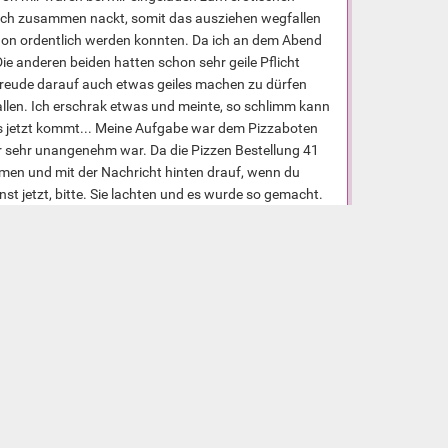
leich zusammen nackt, somit das ausziehen wegfallen
chon ordentlich werden konnten. Da ich an dem Abend
ie anderen beiden hatten schon sehr geile Pflicht
rfreude darauf auch etwas geiles machen zu dürfen
allen. Ich erschrak etwas und meinte, so schlimm kann
was jetzt kommt... Meine Aufgabe war dem Pizzaboten
ir sehr unangenehm war. Da die Pizzen Bestellung 41
men und mit der Nachricht hinten drauf, wenn du
 jetzt, bitte. Sie lachten und es wurde so gemacht.
en daneben. Es dauere etwas bis es klingte...