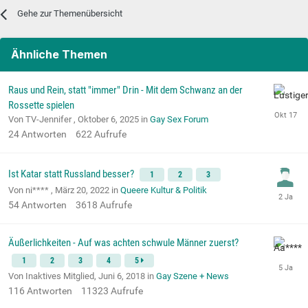
Gehe zur Themenübersicht
Ähnliche Themen
Raus und Rein, statt "immer" Drin - Mit dem Schwanz an der
Rossette spielen
Von TV-Jennifer ,
Oktober 6, 2025
in
Gay Sex Forum
24
Antworten
622
Aufrufe
Ist Katar statt Russland besser?
1
2
3
Von ni**** ,
März 20, 2022
in
Queere Kultur & Politik
54
Antworten
3618
Aufrufe
Äußerlichkeiten - Auf was achten schwule Männer zuerst?
1
2
3
4
5
Von Inaktives Mitglied,
Juni 6, 2018
in
Gay Szene + News
116
Antworten
11323
Aufrufe