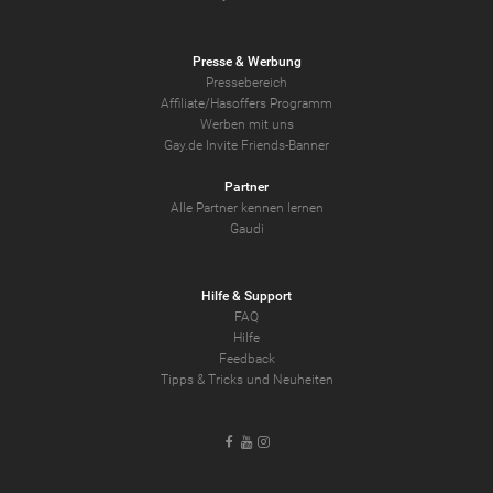
Presse & Werbung
Pressebereich
Affiliate/Hasoffers Programm
Werben mit uns
Gay.de Invite Friends-Banner
Partner
Alle Partner kennen lernen
Gaudi
Hilfe & Support
FAQ
Hilfe
Feedback
Tipps & Tricks und Neuheiten
Facebook
Youtube
Instagram