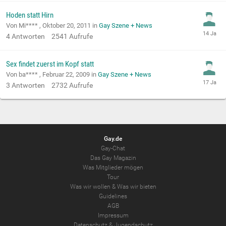
Hoden statt Hirn
Von Mi**** ,
Oktober 20, 2011
in
Gay Szene + News
4
Antworten
2541
Aufrufe
Sex findet zuerst im Kopf statt
Von ba**** ,
Februar 22, 2009
in
Gay Szene + News
3
Antworten
2732
Aufrufe
Gay.de
Gay-Chat
Das Gay Magazin
Was Mitglieder mögen
Tour
Was wir wollen
&
Was wir bieten
Guidelines
AGB
Impressum
Datenschutz
&
Jugendschutz