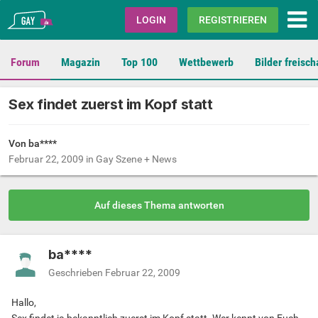
Gay.de
LOGIN
REGISTRIEREN
Forum
Magazin
Top 100
Wettbewerb
Bilder freisch
Sex findet zuerst im Kopf statt
Von ba****
Februar 22, 2009
in
Gay Szene + News
Auf dieses Thema antworten
ba****
Geschrieben
Februar 22, 2009
Hallo,