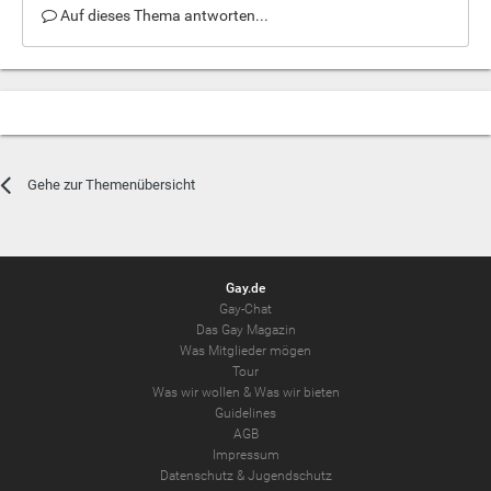
Auf dieses Thema antworten...
Gehe zur Themenübersicht
Gay.de
Gay-Chat
Das Gay Magazin
Was Mitglieder mögen
Tour
Was wir wollen
&
Was wir bieten
Guidelines
AGB
Impressum
Datenschutz
&
Jugendschutz