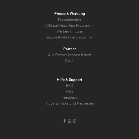
Presse & Werbung
Pressebereich
Affiliate/Hasoffers Programm
Werben mit uns
Gay.de Invite Friends-Banner
Partner
Alle Partner kennen lernen
Gaudi
Hilfe & Support
FAQ
Hilfe
Feedback
Tipps & Tricks und Neuheiten
Facebook
Youtube
Instagram