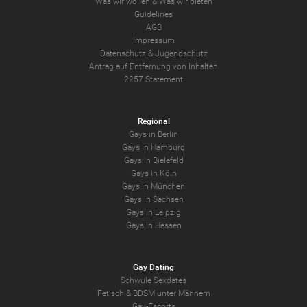
Was wir wollen
&
Was wir bieten
Guidelines
AGB
Impressum
Datenschutz
&
Jugendschutz
Antrag auf Entfernung von Inhalten
2257 Statement
Regional
Gays in Berlin
Gays in Hamburg
Gays in Bielefeld
Gays in Köln
Gays in München
Gays in Sachsen
Gays in Leipzig
Gays in Hessen
Gay Dating
Schwule Sexdates
Fetisch & BDSM unter Männern
Gay-Escorts