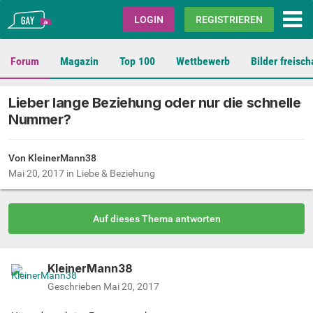
Gay.de
LOGIN
REGISTRIEREN
Forum
Magazin
Top 100
Wettbewerb
Bilder freisch
Lieber lange Beziehung oder nur die schnelle
Nummer?
Von
KleinerMann38
Mai 20, 2017
in
Liebe & Beziehung
Auf dieses Thema antworten
KleinerMann38
Geschrieben
Mai 20, 2017