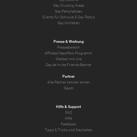
Gay Cruising Areas
Gay-Parkplatzsex
Events für Schwule & Gay Partys
Gay-Vorlieben
Presse & Werbung
Pressebereich
Affiliate/Hasoffers Programm
Werben mit uns
Gay.de Invite Friends-Banner
Partner
Alle Partner kennen lernen
Gaudi
Hilfe & Support
FAQ
Hilfe
Feedback
Tipps & Tricks und Neuheiten