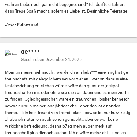
wahren Liebe noch gar nicht begegnet sind? Ich durfte erfahren,
dass Treue Spaß macht, sofern es Liebe ist. Besinnliche Feiertage!
Jenz
-
Follow me!
de****
Geschrieben
Dezember 24, 2025
Moin..in meiner sehnsucht würde ich am liebs*** eine langfristige
freunschaft mit gelegdlichem sex vor ziehen.. wennn daraus eine
festebeziehung entstehen würde wäre das quasi der jackpott ..
freunds haften mit oder ohne sex die von dauersind ist mein ziel hir
zu finden....gleichgesindheit wäre ein träumchen . bisher kenne ich
sowas nuraus meiner langjähriger ehe.. aber das ist einandes
thema.. bin kein freund von fremdficken . sowas ist nur kurzfristig
..habe ich natürlich auch schon gemacht.. aber es war keine
wirkichhe befriedigung. deshalb7sg mein augenmerk auf
freundschaftplus dienoch ausbaufähig wäre meinziehl.. .und ich