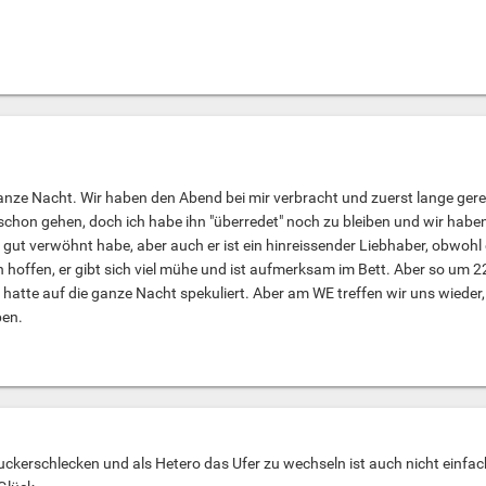
 ganze Nacht. Wir haben den Abend bei mir verbracht und zuerst lange gere
r schon gehen, doch ich habe ihn "überredet" noch zu bleiben und wir habe
 gut verwöhnt habe, aber auch er ist ein hinreissender Liebhaber, obwohl e
h hoffen, er gibt sich viel mühe und ist aufmerksam im Bett. Aber so um 2
 hatte auf die ganze Nacht spekuliert. Aber am WE treffen wir uns wieder, vi
ben.
Zuckerschlecken und als Hetero das Ufer zu wechseln ist auch nicht einfac