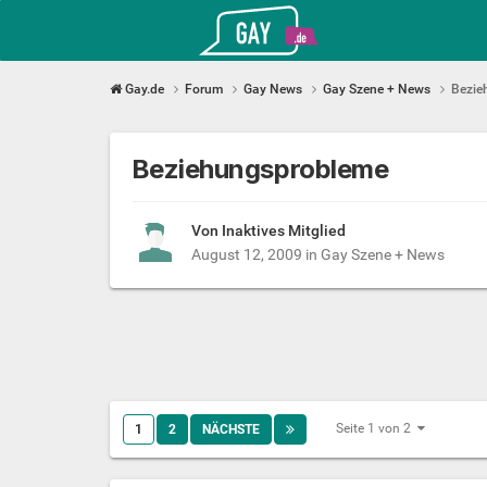
Gay.de
Gay.de
Forum
Gay News
Gay Szene + News
Bezie
Beziehungsprobleme
Von Inaktives Mitglied
August 12, 2009
in
Gay Szene + News
Seite 1 von 2
1
2
NÄCHSTE