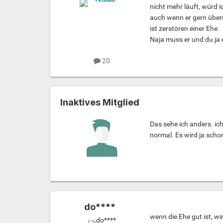
nicht mehr läuft, würd i
auch wenn er gern überr
ist zerstören einer Ehe.
Naja muss er und du ja 
20
Inaktives Mitglied
Das sehe ich anders. ich
normal. Es wird ja scho
do****
wenn die Ehe gut ist, w