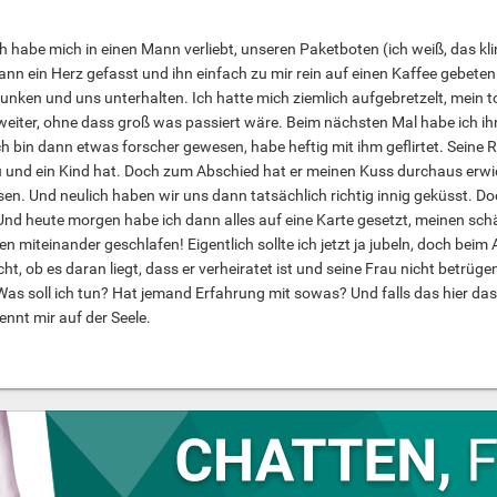
h habe mich in einen Mann verliebt, unseren Paketboten (ich weiß, das klin
ann ein Herz gefasst und ihn einfach zu mir rein auf einen Kaffee gebe
unken und uns unterhalten. Ich hatte mich ziemlich aufgebretzelt, mein t
 weiter, ohne dass groß was passiert wäre. Beim nächsten Mal habe ich i
bin dann etwas forscher gewesen, habe heftig mit ihm geflirtet. Seine R
au und ein Kind hat. Doch zum Abschied hat er meinen Kuss durchaus erw
en. Und neulich haben wir uns dann tatsächlich richtig innig geküsst. D
. Und heute morgen habe ich dann alles auf eine Karte gesetzt, meinen s
n miteinander geschlafen! Eigentlich sollte ich jetzt ja jubeln, doch bei
cht, ob es daran liegt, dass er verheiratet ist und seine Frau nicht betrüge
 Was soll ich tun? Hat jemand Erfahrung mit sowas? Und falls das hier das
ennt mir auf der Seele.