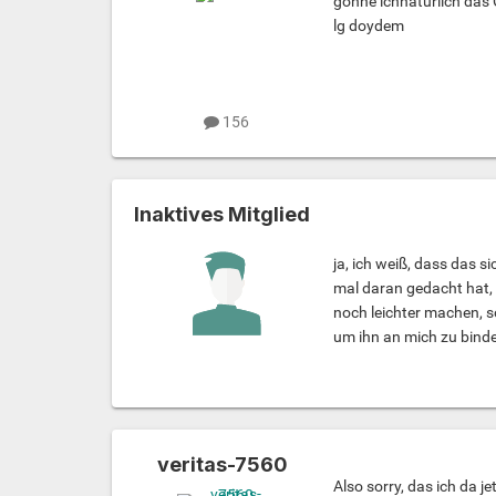
gönne ichnatürlich das 
lg doydem
156
Inaktives Mitglied
ja, ich weiß, dass das si
mal daran gedacht hat, 
noch leichter machen, so
um ihn an mich zu binden
veritas-7560
Also sorry, das ich da j