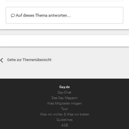
Auf dieses Thema antworten...
Gehe zur Themenübersicht
Gay.de
Gay-Chat
Das Gay Magazin
Was Mitglieder mögen
Tour
Was wir wollen
&
Was wir bieten
Guidelines
AGB