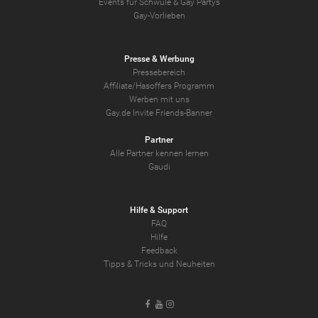
Events für Schwule & Gay Partys
Gay-Vorlieben
Presse & Werbung
Pressebereich
Affiliate/Hasoffers Programm
Werben mit uns
Gay.de Invite Friends-Banner
Partner
Alle Partner kennen lernen
Gaudi
Hilfe & Support
FAQ
Hilfe
Feedback
Tipps & Tricks und Neuheiten
Facebook
Youtube
Instagram