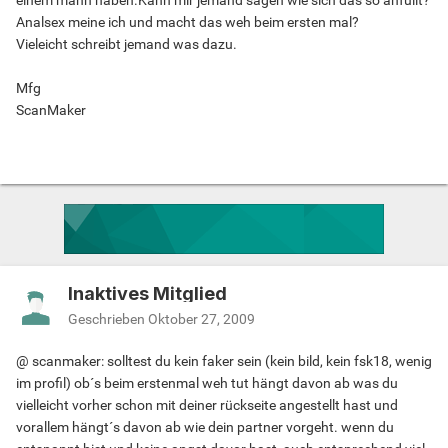
einem mann haben.Kann mir jemand sagen wie sich das so anfüllt?
Analsex meine ich und macht das weh beim ersten mal?
Vieleicht schreibt jemand was dazu.
Mfg
ScanMaker
Inaktives Mitglied
Geschrieben
Oktober 27, 2009
@ scanmaker: solltest du kein faker sein (kein bild, kein fsk18, wenig
im profil) ob´s beim erstenmal weh tut hängt davon ab was du
vielleicht vorher schon mit deiner rückseite angestellt hast und
vorallem hängt´s davon ab wie dein partner vorgeht. wenn du