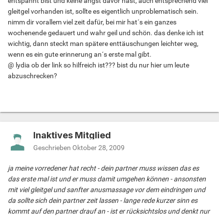
entspannt bist und keine angst davor hast, auch entsprechend viel
gleitgel vorhanden ist, sollte es eigentlich unproblematisch sein.
nimm dir vorallem viel zeit dafür, bei mir hat´s ein ganzes
wochenende gedauert und wahr geil und schön. das denke ich ist
wichtig, dann steckt man spätere enttäuschungen leichter weg,
wenn es ein gute erinnerung an´s erste mal gibt.
@ lydia ob der link so hilfreich ist??? bist du nur hier um leute
abzuschrecken?
Inaktives Mitglied
Geschrieben
Oktober 28, 2009
ja meine vorredener hat recht - dein partner muss wissen das es
das erste mal ist und er muss damit umgehen können - ansonsten
mit viel gleitgel und sanfter anusmassage vor dem eindringen und
da sollte sich dein partner zeit lassen - lange rede kurzer sinn es
kommt auf den partner drauf an - ist er rücksichtslos und denkt nur