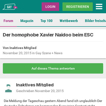
Gay.de
LOGIN
REGISTRIEREN
Forum
Magazin
Top 100
Wettbewerb
Bilder freisch
Der homophobe Xavier Naidoo beim ESC
Von Inaktives Mitglied
November 20, 2015
in
Gay Szene + News
Auf dieses Thema antworten
Inaktives Mitglied
Geschrieben
November 20, 2015
Die Meldung der Tageschau gestern Abend fand ich unglaublich-Der