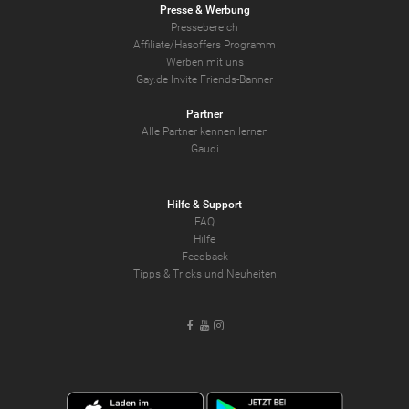
Presse & Werbung
Pressebereich
Affiliate/Hasoffers Programm
Werben mit uns
Gay.de Invite Friends-Banner
Partner
Alle Partner kennen lernen
Gaudi
Hilfe & Support
FAQ
Hilfe
Feedback
Tipps & Tricks und Neuheiten
Facebook
Youtube
Instagram