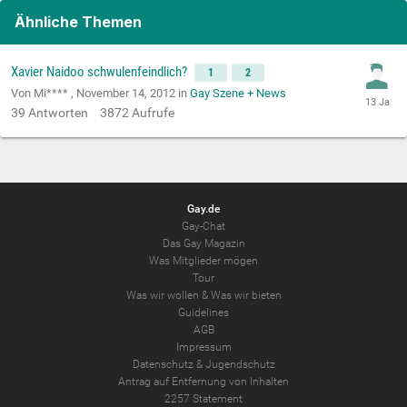
Ähnliche Themen
Xavier Naidoo schwulenfeindlich?
1
2
Von Mi**** ,
November 14, 2012
in
Gay Szene + News
39
Antworten
3872
Aufrufe
Gay.de
Gay-Chat
Das Gay Magazin
Was Mitglieder mögen
Tour
Was wir wollen
&
Was wir bieten
Guidelines
AGB
Impressum
Datenschutz
&
Jugendschutz
Antrag auf Entfernung von Inhalten
2257 Statement