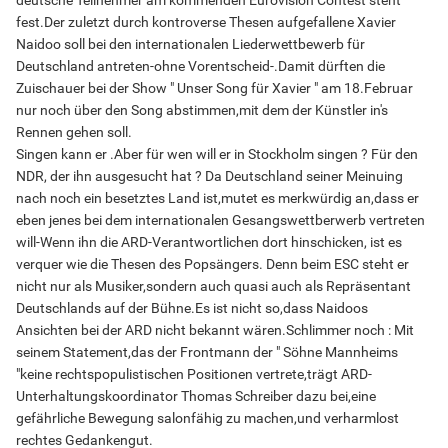
deutsche Teilnehmer am kommenden Eurovision Contest steht
fest.Der zuletzt durch kontroverse Thesen aufgefallene Xavier
Naidoo soll bei den internationalen Liederwettbewerb für
Deutschland antreten-ohne Vorentscheid-.Damit dürften die
Zuischauer bei der Show " Unser Song für Xavier " am 18.Februar
nur noch über den Song abstimmen,mit dem der Künstler in's
Rennen gehen soll.
Singen kann er .Aber für wen will er in Stockholm singen ? Für den
NDR, der ihn ausgesucht hat ? Da Deutschland seiner Meinuing
nach noch ein besetztes Land ist,mutet es merkwürdig an,dass er
eben jenes bei dem internationalen Gesangswettberwerb vertreten
will-Wenn ihn die ARD-Verantwortlichen dort hinschicken, ist es
verquer wie die Thesen des Popsängers. Denn beim ESC steht er
nicht nur als Musiker,sondern auch quasi auch als Repräsentant
Deutschlands auf der Bühne.Es ist nicht so,dass Naidoos
Ansichten bei der ARD nicht bekannt wären.Schlimmer noch : Mit
seinem Statement,das der Frontmann der " Söhne Mannheims
"keine rechtspopulistischen Positionen vertrete,trägt ARD-
Unterhaltungskoordinator Thomas Schreiber dazu bei,eine
gefährliche Bewegung salonfähig zu machen,und verharmlost
rechtes Gedankengut.