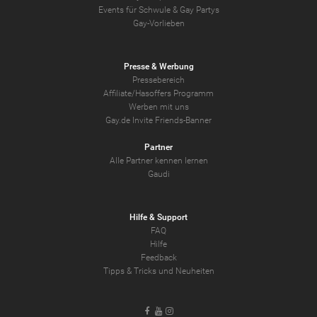
Events für Schwule & Gay Partys
Gay-Vorlieben
Presse & Werbung
Pressebereich
Affiliate/Hasoffers Programm
Werben mit uns
Gay.de Invite Friends-Banner
Partner
Alle Partner kennen lernen
Gaudi
Hilfe & Support
FAQ
Hilfe
Feedback
Tipps & Tricks und Neuheiten
Facebook
Youtube
Instagram