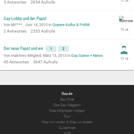
3
Antworten
2654
Aufrufe
Gay-Lobby und der Papst
Von Mi**** ,
Juni 14, 2013
in
Queere Kultur & Politik
2
Antworten
2333
Aufrufe
Der neue Papst und wir
1
2
Von Inaktives Mitglied,
März 13, 2013
in
Gay Szene + News
45
Antworten
3647
Aufrufe
Gay.de
Gay-Chat
Das Gay Magazin
Was Mitglieder mögen
Tour
Was wir wollen
&
Was wir bieten
Guidelines
AGB