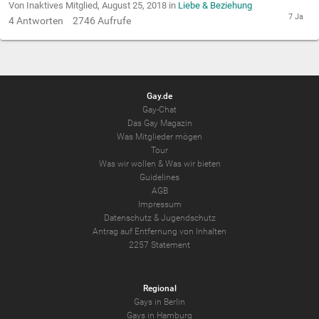
Von Inaktives Mitglied,
August 25, 2018
in
Liebe & Beziehung
4
Antworten
2746
Aufrufe
Gay.de
Gay-Chat
Das Gay Magazin
Was Mitglieder mögen
Tour
Was wir wollen
&
Was wir bieten
Guidelines
AGB
Impressum
Datenschutz
&
Jugendschutz
Antrag auf Entfernung von Inhalten
2257 Statement
Regional
Gays in Berlin
Gays in Hamburg