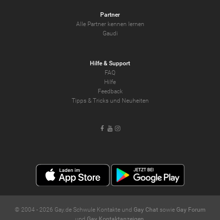
Partner
Alle Partner kennen lernen
Gaudi
Hilfe & Support
FAQ
Hilfe
Feedback
Tipps & Tricks und Neuheiten
Facebook
Youtube
Instagram
© 2004 -
2026
Gay.de Schwule Kontakte und
Gay Chat
sowie
Gay Forum
und
Gay Kontaktanzeigen
.