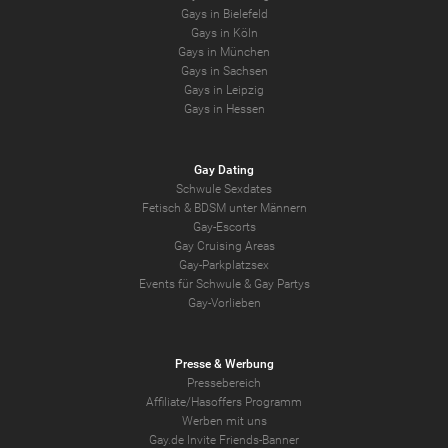
Gays in Bielefeld
Gays in Köln
Gays in München
Gays in Sachsen
Gays in Leipzig
Gays in Hessen
Gay Dating
Schwule Sexdates
Fetisch & BDSM unter Männern
Gay-Escorts
Gay Cruising Areas
Gay-Parkplatzsex
Events für Schwule & Gay Partys
Gay-Vorlieben
Presse & Werbung
Pressebereich
Affiliate/Hasoffers Programm
Werben mit uns
Gay.de Invite Friends-Banner