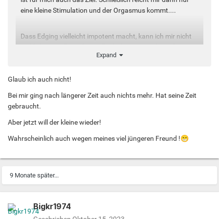
eine kleine Stimulation und der Orgasmus kommt....
Dass Edging vielleicht impotent macht, kann ich mir nicht
wirklich vorstellen. Aber vielleicht bist Du mittlerweile so
Expand
stark auf das Edging fixiert, dass Dein Körper nur noch mit
dieser Technik und mit dieser Fantasie geil wird. Und das
Glaub ich auch nicht!
signalisiert Dein schlaffer Schwanz....
Bei mir ging nach längerer Zeit auch nichts mehr. Hat seine Zeit
Manchmal ist es hilfreich, für eine bestimmte Zeit abstinent
gebraucht.
zu sein, also keinen Sex zu haben und auch nicht zu
Aber jetzt will der kleine wieder!
wichsen, bis Du merkst, dass Dein Schwanz auch ohne
Edging wieder hart wird.
Wahrscheinlich auch wegen meines viel jüngeren Freund !
😁
9 Monate später...
Bigkr1974