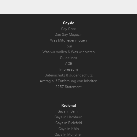
Gay.de
Gay-Chat
Das Gay Magazin
Was Mitglieder mögen
Tour
Was wir wollen
&
Was wir bieten
Guidelines
AGB
Impressum
Datenschutz
&
Jugendschutz
Antrag auf Entfernung von Inhalten
2257 Statement
Regional
Gays in Berlin
Gays in Hamburg
Gays in Bielefeld
Gays in Köln
Gays in München