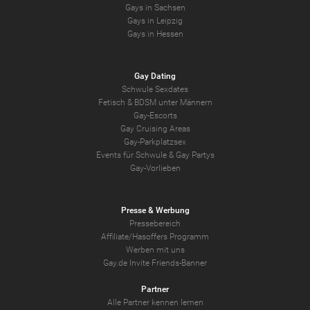
Gays in Sachsen
Gays in Leipzig
Gays in Hessen
Gay Dating
Schwule Sexdates
Fetisch & BDSM unter Männern
Gay-Escorts
Gay Cruising Areas
Gay-Parkplatzsex
Events für Schwule & Gay Partys
Gay-Vorlieben
Presse & Werbung
Pressebereich
Affiliate/Hasoffers Programm
Werben mit uns
Gay.de Invite Friends-Banner
Partner
Alle Partner kennen lernen