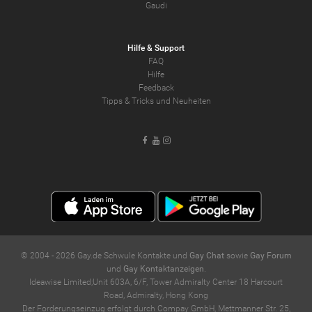
Gaudi
Hilfe & Support
FAQ
Hilfe
Feedback
Tipps & Tricks und Neuheiten
Facebook
Youtube
Instagram
© 2004 -
2026
Gay.de Schwule Kontakte und
Gay Chat
sowie
Gay Forum
und
Gay Kontaktanzeigen
.
Ideawise Limited;Unit 603A, 6/F, Tower Admiralty Center 18 Harcourt
Road, Admiralty, Hong Kong
Der Forderungseinzug erfolgt durch Compay GmbH, Mettmanner Str. 25,