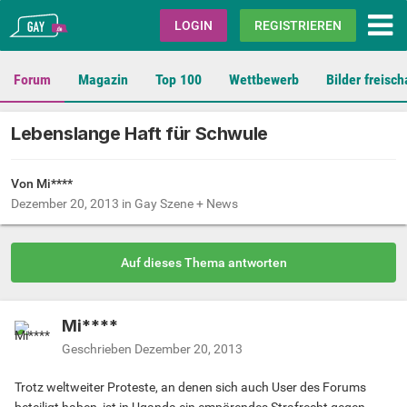
Gay.de
LOGIN
REGISTRIEREN
Forum
Magazin
Top 100
Wettbewerb
Bilder freisch
Lebenslange Haft für Schwule
Von Mi****
Dezember 20, 2013
in
Gay Szene + News
Auf dieses Thema antworten
Mi****
Geschrieben
Dezember 20, 2013
Trotz weltweiter Proteste, an denen sich auch User des Forums