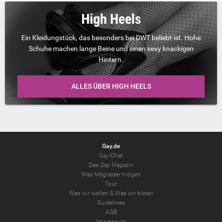
High Heels
Ein Kleidungstück, das besonders bei DWT beliebt ist. Hohe
Schuhe machen lange Beine und einen sexy knackigen
Hintern.
ALLES ÜBER HIGH HEELS
Gay.de
Gay-Chat
Das Gay Magazin
Was Mitglieder mögen
Tour
Was wir wollen
&
Was wir bieten
Guidelines
AGB
Impressum