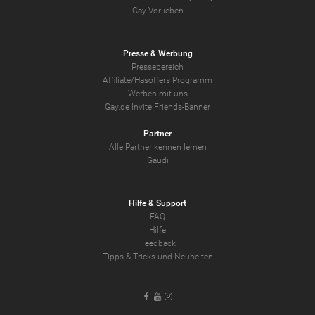
Gay-Vorlieben
Presse & Werbung
Pressebereich
Affiliate/Hasoffers Programm
Werben mit uns
Gay.de Invite Friends-Banner
Partner
Alle Partner kennen lernen
Gaudi
Hilfe & Support
FAQ
Hilfe
Feedback
Tipps & Tricks und Neuheiten
Facebook
Youtube
Instagram