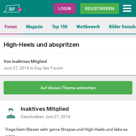
Gay.de
LOGIN
REGISTRIEREN
Forum
Magazin
Top 100
Wettbewerb
Bilder freisch
High-Heels und abspritzen
Von Inaktives Mitglied
Juni 27, 2016
in
Gay Sex Forum
Auf dieses Thema antworten
Inaktives Mitglied
Geschrieben
Juni 27, 2016
Trage beim Blasen sehr gerne Strapse und High-Heels und liebe es