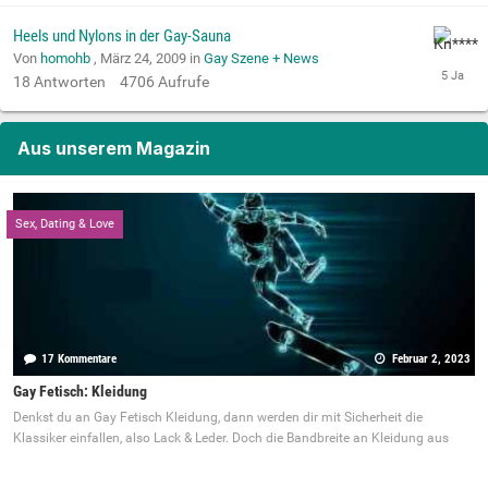
Heels und Nylons in der Gay-Sauna
Von
homohb
,
März 24, 2009
in
Gay Szene + News
18
Antworten
4706
Aufrufe
Aus unserem Magazin
Sex, Dating & Love
17 Kommentare
Februar 2, 2023
Gay Fetisch: Kleidung
Denkst du an Gay Fetisch Kleidung, dann werden dir mit Sicherheit die
Klassiker einfallen, also Lack & Leder. Doch die Bandbreite an Kleidung aus