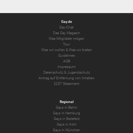
Gay.de
Gay-Chat
Das Gay Magazin
Was Mitglieder mögen
Tour
Was wir wollen
&
Was wir bieten
Guidelines
AGB
Impressum
Datenschutz
&
Jugendschutz
Antrag auf Entfernung von Inhalten
2257 Statement
Regional
Gays in Berlin
Gays in Hamburg
Gays in Bielefeld
Gays in Köln
Gays in München