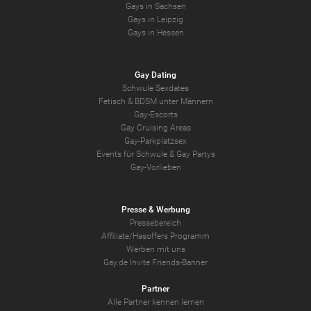
Gays in Sachsen
Gays in Leipzig
Gays in Hessen
Gay Dating
Schwule Sexdates
Fetisch & BDSM unter Männern
Gay-Escorts
Gay Cruising Areas
Gay-Parkplatzsex
Events für Schwule & Gay Partys
Gay-Vorlieben
Presse & Werbung
Pressebereich
Affiliate/Hasoffers Programm
Werben mit uns
Gay.de Invite Friends-Banner
Partner
Alle Partner kennen lernen