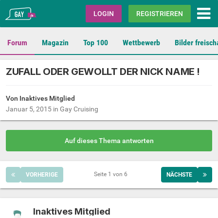
Gay.de
LOGIN
REGISTRIEREN
Forum
Magazin
Top 100
Wettbewerb
Bilder freisch
ZUFALL ODER GEWOLLT DER NICK NAME !
Von Inaktives Mitglied
Januar 5, 2015
in
Gay Cruising
Auf dieses Thema antworten
Seite 1 von 6
VORHERIGE
NÄCHSTE
Inaktives Mitglied