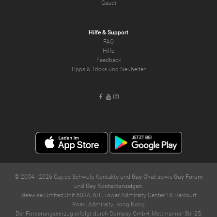
Gaudi
Hilfe & Support
FAQ
Hilfe
Feedback
Tipps & Tricks und Neuheiten
Facebook
Youtube
Instagram
© 2004 -
2026
Gay.de Schwule Kontakte und
Gay Chat
sowie
Gay Forum
und
Gay Kontaktanzeigen
.
Ideawise Limited;Unit 603A, 6/F, Tower Admiralty Center 18 Harcourt
Road, Admiralty, Hong Kong
Der Forderungseinzug erfolgt durch Compay GmbH, Mettmanner Str. 25,