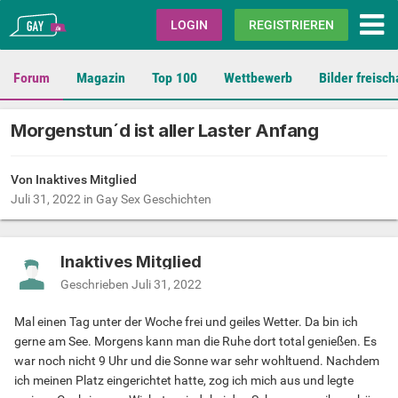
Gay.de
LOGIN
REGISTRIEREN
Forum
Magazin
Top 100
Wettbewerb
Bilder freisch
Morgenstun´d ist aller Laster Anfang
Von Inaktives Mitglied
Juli 31, 2022
in
Gay Sex Geschichten
Inaktives Mitglied
Geschrieben
Juli 31, 2022
Mal einen Tag unter der Woche frei und geiles Wetter. Da bin ich
gerne am See. Morgens kann man die Ruhe dort total genießen. Es
war noch nicht 9 Uhr und die Sonne war sehr wohltuend. Nachdem
ich meinen Platz eingerichtet hatte, zog ich mich aus und legte