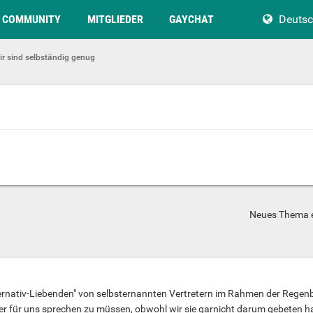
COMMUNITY
MITGLIEDER
GAYCHAT
Deuts
ir sind selbständig genug
Neues Thema e
ternativ-Liebenden" von selbsternannten Vertretern im Rahmen der Rege
er für uns sprechen zu müssen, obwohl wir sie garnicht darum gebeten ha