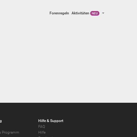
Forenregeln
Aktivitäten
NEU
g
Hilfe & Support
FAQ
ers Programm
Hilfe