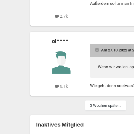
Außerdem sollte man In
2.7k
ol****
Am 27.10.2022 at 2
Wenn wir wollen, sp
Wie geht denn soetwas
6.1k
3 Wochen später...
Inaktives Mitglied