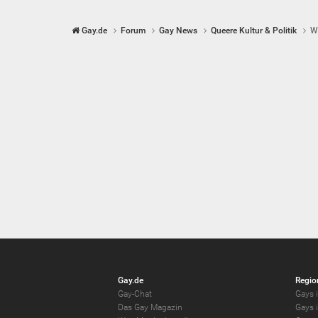
Gay.de
Forum
Gay News
Queere Kultur & Politik
W
Gay.de
Regio
Gay-Chat
Gays i
Das Gay Magazin
Gays 