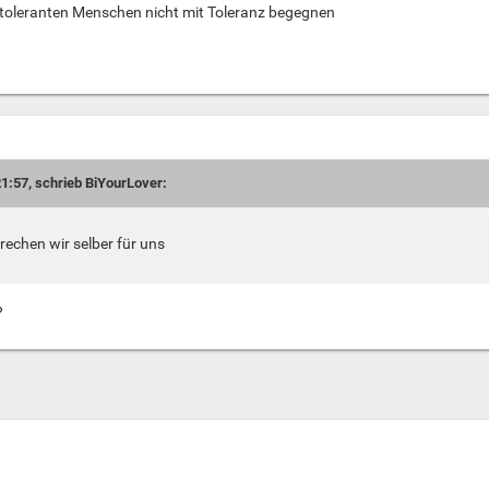
toleranten Menschen nicht mit Toleranz begegnen
1:57, schrieb BiYourLover:
rechen wir selber für uns
?