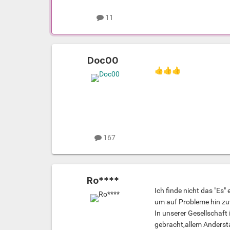
11
Doc00
👍
👍
👍
167
Ro****
Ich finde nicht das "Es
um auf Probleme hin zu
In unserer Gesellschaf
gebracht,allem Anderst