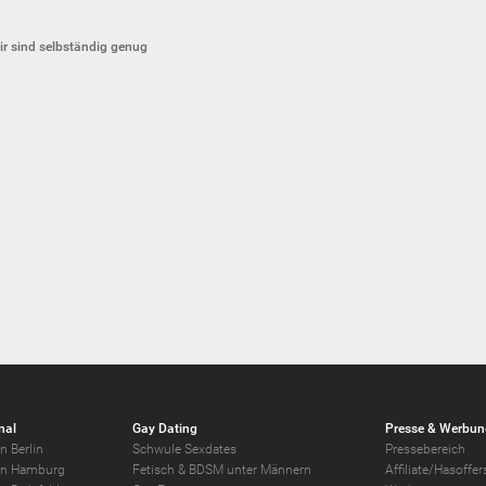
ir sind selbständig genug
nal
Gay Dating
Presse & Werbun
n Berlin
Schwule Sexdates
Pressebereich
in Hamburg
Fetisch & BDSM unter Männern
Affiliate/Hasoff