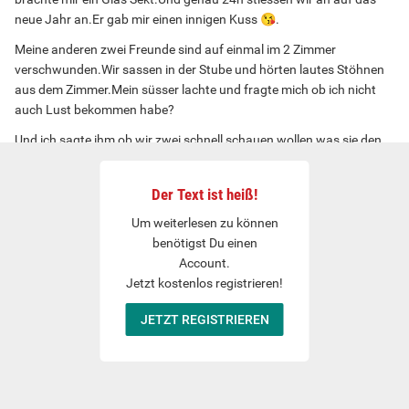
neue Jahr an.Er gab mir einen innigen Kuss
😘
.
Meine anderen zwei Freunde sind auf einmal im 2 Zimmer
verschwunden.Wir sassen in der Stube und hörten lautes Stöhnen
aus dem Zimmer.Mein süsser lachte und fragte mich ob ich nicht
auch Lust bekommen habe?
Und ich sagte ihm ob wir zwei schnell schauen wollen was sie den
machen.Und wir schauten und sahen zwei mit Doppeldildo
spielen.Er meinte nur, dass seiner fast so gross sei wie der
Der Text ist heiß!
Doppeldildo.
Um weiterlesen zu können
Da sagte ihm, dass könne ich nicht beurteilen da ich ihn noch nie
benötigst Du einen
gesehen hätte.Aber er könne gerne die Finger in meine Arschritze
Account.
stecken.wir gingen wieder auf das Sofa.Er setzte sich hin und ich
Jetzt kostenlos registrieren!
zog mich vor ihm aus.
JETZT REGISTRIEREN
Und danach zog ich ihm seine Hose aus und fing ihm eins zu blasen
danach ging ich auf das WC und nahm ein bisschen Gleitcreme.
Danach ging ich sofort wieder zu ihm und wixxte ihn bis sein
Schwanz wieder hart war.Und als er so richtig hart war setzte ich