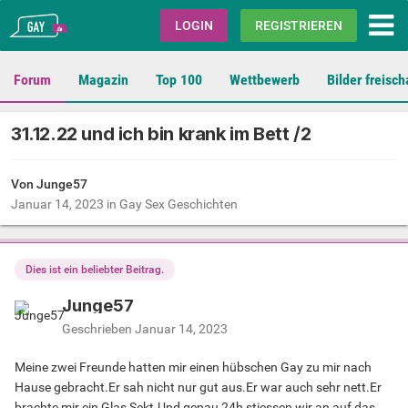
Gay.de
LOGIN
REGISTRIEREN
Forum
Magazin
Top 100
Wettbewerb
Bilder freisch
31.12.22 und ich bin krank im Bett /2
Von Junge57
Januar 14, 2023
in
Gay Sex Geschichten
Dies ist ein beliebter Beitrag.
Junge57
Geschrieben
Januar 14, 2023
Meine zwei Freunde hatten mir einen hübschen Gay zu mir nach
Hause gebracht.Er sah nicht nur gut aus.Er war auch sehr nett.Er
brachte mir ein Glas Sekt.Und genau 24h stiessen wir an auf das