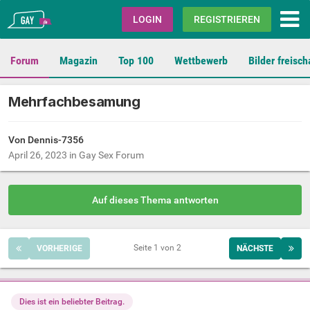
Gay.de
LOGIN
REGISTRIEREN
Forum
Magazin
Top 100
Wettbewerb
Bilder freisch
Mehrfachbesamung
Von Dennis-7356
April 26, 2023
in
Gay Sex Forum
Auf dieses Thema antworten
Seite 1 von 2
VORHERIGE
NÄCHSTE
Dies ist ein beliebter Beitrag.