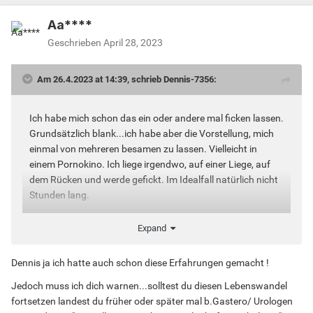
Aa****
Geschrieben
April 28, 2023
Am 26.4.2023 at 14:39, schrieb Dennis-7356:
Ich habe mich schon das ein oder andere mal ficken lassen.
Grundsätzlich blank...ich habe aber die Vorstellung, mich
einmal von mehreren besamen zu lassen. Vielleicht in
einem Pornokino. Ich liege irgendwo, auf einer Liege, auf
dem Rücken und werde gefickt. Im Idealfall natürlich nicht
Stunden lang.
Expand
Hat jemand mit so etwas schon Erfahrungen gemacht?
Dennis ja ich hatte auch schon diese Erfahrungen gemacht !
Jedoch muss ich dich warnen...solltest du diesen Lebenswandel
fortsetzen landest du früher oder später mal b.Gastero/ Urologen