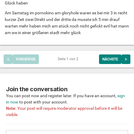
Glück haben
Am Samstag im pornokino am gloryhole waren es bei mir 3 in recht
kurzer Zeit zwei Direkt und der dritte da musste ich 5 min drauf
warten mehr haben mich am stück noch nicht gefickt evtl hat mann
am we in einer größeren stadt mehr glück
Seite 1 von 2
VORHERIGE
NÄCHSTE
Join the conversation
You can post now and register later. If you have an account,
sign
in now
to post with your account.
Note:
Your post will require moderator approval before it will be
visible.