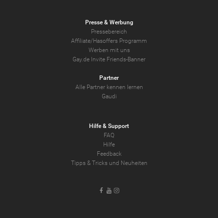
Presse & Werbung
Pressebereich
Affiliate/Hasoffers Programm
Werben mit uns
Gay.de Invite Friends-Banner
Partner
Alle Partner kennen lernen
Gaudi
Hilfe & Support
FAQ
Hilfe
Feedback
Tipps & Tricks und Neuheiten
Facebook
Youtube
Instagram