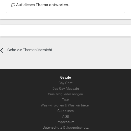
Auf dieses Thema antworten...
Gehe zur Themenübersicht
Gay.de
Gay-Chat
Das Gay Magazin
Was Mitglieder mögen
Tour
Was wir wollen
&
Was wir bieten
Guidelines
AGB
Impressum
Datenschutz
&
Jugendschutz