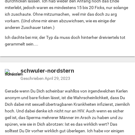
durchficken lassen. Ich hab weder den Anfang noch das Ende
miterlebt, jedoch waren es mindestens 15 bis 20 Ficks, nur solange
ich zuschaute. Ohne mitzumachen, weil mir das doch zu arg
vorkam. (Und ohne mir einen abzuwichsen, wie es einige der
anderen Zuschauer taten.)
Ich dachte bei mir, der Typ da muss doch hinterher dreiviertels tot
gerammelt sein....
schwuler-nordstern
Geschrieben
April 29, 2023
Gerade wenn Du Dich scheinbar wahllos von irgendwelchen Kerlen
anonym und bare ficken lässt, ist die Wahrscheinlichkeit, dass Du
Dich dabei mit sexuell übertragbaren Krankheiten infizierst, ziemlich
hoch. Und dabei denke ich nicht nur an HIV. Auch wenn es sicher
geil ist, das Sperma mehrerer Männer im Arsch zu haben und zu
spüren, wie sie in Dich abrotzen: Ist es das wirklich wert? Das
solltest Du Dir vorher wirklich gut überlegen. Ich habe vor einigen