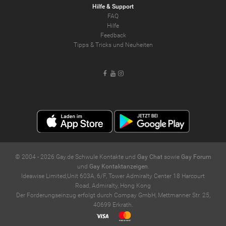
Hilfe & Support
FAQ
Hilfe
Feedback
Tipps & Tricks und Neuheiten
Facebook
Youtube
Instagram
© 2004 -
2026
Gay.de Schwule Kontakte und
Gay Chat
sowie
Gay Forum
und
Gay Kontaktanzeigen
.
Ideawise Limited;Unit 603A, 6/F, Tower Admiralty Center 18 Harcourt
Road, Admiralty, Hong Kong
Der Forderungseinzug erfolgt durch Compay GmbH, Mettmanner Str. 25,
40699 Erkrath.