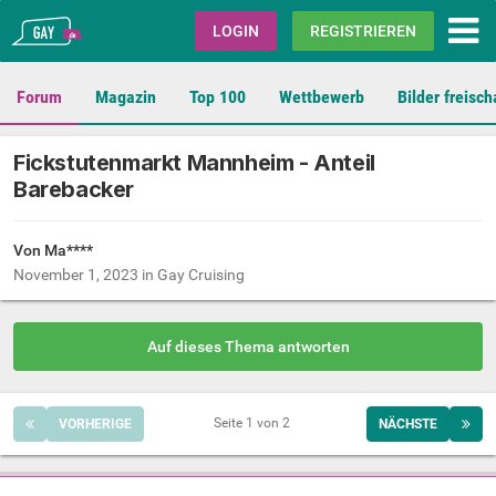
Gay.de
LOGIN
REGISTRIEREN
Forum
Magazin
Top 100
Wettbewerb
Bilder freisch
Fickstutenmarkt Mannheim - Anteil
Barebacker
Von Ma****
November 1, 2023
in
Gay Cruising
Auf dieses Thema antworten
Seite 1 von 2
VORHERIGE
NÄCHSTE