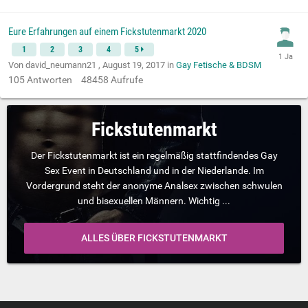
Eure Erfahrungen auf einem Fickstutenmarkt 2020
1
2
3
4
5
Von david_neumann21 ,
August 19, 2017
in
Gay Fetische & BDSM
105
Antworten
48458
Aufrufe
Fickstutenmarkt
Der Fickstutenmarkt ist ein regelmäßig stattfindendes Gay
Sex Event in Deutschland und in der Niederlande. Im
Vordergrund steht der anonyme Analsex zwischen schwulen
und bisexuellen Männern. Wichtig ...
ALLES ÜBER FICKSTUTENMARKT