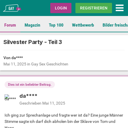
Gay.de
LOGIN
REGISTRIEREN
Forum
Magazin
Top 100
Wettbewerb
Bilder freisch
Silvester Party - Teil 3
Von da****
Mai 11, 2025
in
Gay Sex Geschichten
Dies ist ein beliebter Beitrag.
da****
Geschrieben
Mai 11, 2025
Ich ging zur Sprechanlage und fragte wer ist da? Eine junge Männer
Stimme sagte ich darf dich abholen bin der Sklave von Tom und
Hans.