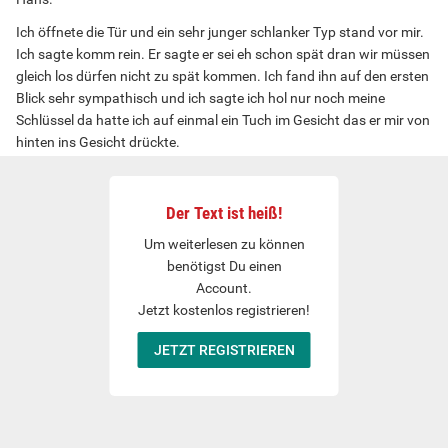
Ich öffnete die Tür und ein sehr junger schlanker Typ stand vor mir.
Ich sagte komm rein. Er sagte er sei eh schon spät dran wir müssen
gleich los dürfen nicht zu spät kommen. Ich fand ihn auf den ersten
Blick sehr sympathisch und ich sagte ich hol nur noch meine
Schlüssel da hatte ich auf einmal ein Tuch im Gesicht das er mir von
hinten ins Gesicht drückte.
Als ich wieder zu mir gekommen bin keine Ahnung wie lange es
dauerte lag ich auf einem Bett Nacht und fixiert ich erkannte den
Der Text ist heiß!
Raum aber nicht. Wo war ich? Ich wollte eben etwas sagen da
merkte ich dass ich einen Ballknebel im Munde hatte.
Um weiterlesen zu können
benötigst Du einen
Doch dann sah ich den jungen Mann der zu mir kam und sagte tut
Account.
mir leid aber ich musste das tun. Er nahm den Knebel aus meinem
Jetzt kostenlos registrieren!
Mund und ich wollte schon los schreien da sagte sei bitte ganz
ruhig. Ich fragte was das soll und er sagte wir sind... Doch da ging
JETZT REGISTRIEREN
bereits eine Türe auf und 2 ältere Männer kamen herein und stellten
sich mit vor. Mit den beiden hatte ich wohl geschrieben. Sie
erklärten mir ich werde jetzt die nächsten Stunden ein braver Sex
Sklave sein ansonsten gibt es Ärger. Ich sagte zu brav zu sein und