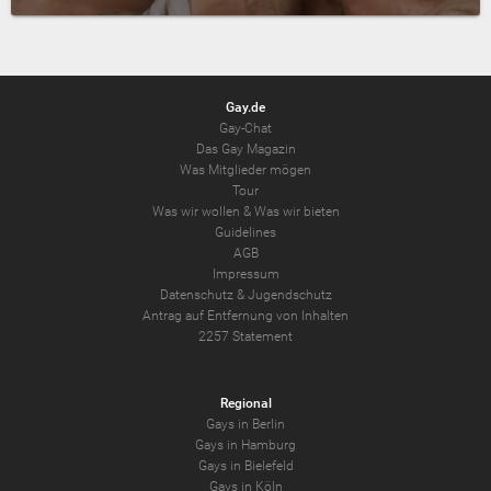
Gay.de
Gay-Chat
Das Gay Magazin
Was Mitglieder mögen
Tour
Was wir wollen
&
Was wir bieten
Guidelines
AGB
Impressum
Datenschutz
&
Jugendschutz
Antrag auf Entfernung von Inhalten
2257 Statement
Regional
Gays in Berlin
Gays in Hamburg
Gays in Bielefeld
Gays in Köln