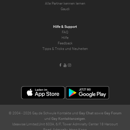
Alle Partner kennen lernen
Gaudi
Hilfe & Support
FAQ
Hilfe
Feedback
Tipps & Tricks und Neuheiten
Facebook
Youtube
Instagram
© 2004 -
2026
Gay.de Schwule Kontakte und
Gay Chat
sowie
Gay Forum
und
Gay Kontaktanzeigen
.
Ideawise Limited;Unit 603A, 6/F, Tower Admiralty Center 18 Harcourt
Road, Admiralty, Hong Kong