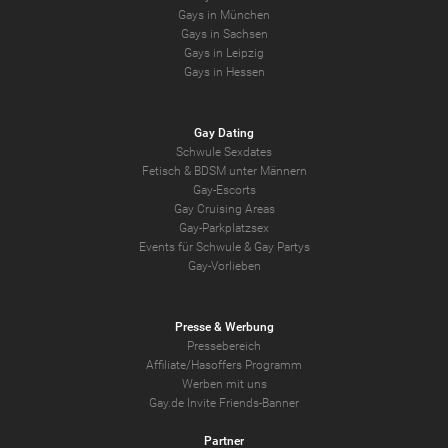
Gays in München
Gays in Sachsen
Gays in Leipzig
Gays in Hessen
Gay Dating
Schwule Sexdates
Fetisch & BDSM unter Männern
Gay-Escorts
Gay Cruising Areas
Gay-Parkplatzsex
Events für Schwule & Gay Partys
Gay-Vorlieben
Presse & Werbung
Pressebereich
Affiliate/Hasoffers Programm
Werben mit uns
Gay.de Invite Friends-Banner
Partner