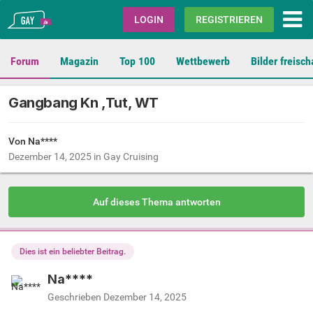
Gay.de
LOGIN
REGISTRIEREN
Forum
Magazin
Top 100
Wettbewerb
Bilder freisch
Gangbang Kn ,Tut, WT
Von Na****
Dezember 14, 2025
in
Gay Cruising
Auf dieses Thema antworten
Dies ist ein beliebter Beitrag.
Na****
Geschrieben
Dezember 14, 2025