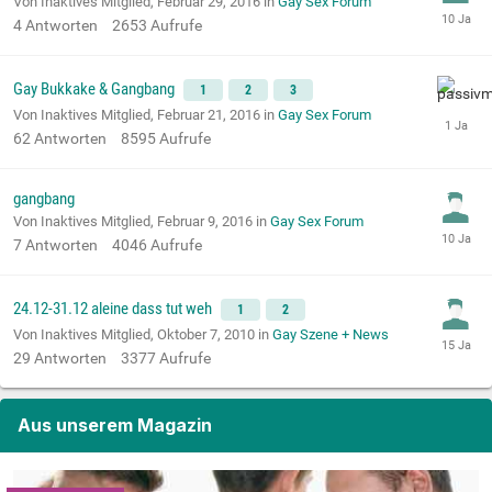
Von Inaktives Mitglied,
Februar 29, 2016
in
Gay Sex Forum
4
Antworten
2653
Aufrufe
Gay Bukkake & Gangbang
1
2
3
Von Inaktives Mitglied,
Februar 21, 2016
in
Gay Sex Forum
62
Antworten
8595
Aufrufe
gangbang
Von Inaktives Mitglied,
Februar 9, 2016
in
Gay Sex Forum
7
Antworten
4046
Aufrufe
24.12-31.12 aleine dass tut weh
1
2
Von Inaktives Mitglied,
Oktober 7, 2010
in
Gay Szene + News
29
Antworten
3377
Aufrufe
Aus unserem Magazin