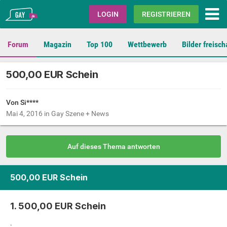
Gay.de
LOGIN
REGISTRIEREN
Forum
Magazin
Top 100
Wettbewerb
Bilder freisch
500,00 EUR Schein
Von Si****
Mai 4, 2016
in
Gay Szene + News
Auf dieses Thema antworten
500,00 EUR Schein
1. 500,00 EUR Schein
.