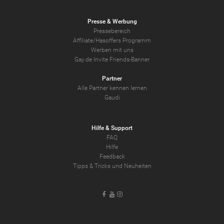
Presse & Werbung
Pressebereich
Affiliate/Hasoffers Programm
Werben mit uns
Gay.de Invite Friends-Banner
Partner
Alle Partner kennen lernen
Gaudi
Hilfe & Support
FAQ
Hilfe
Feedback
Tipps & Tricks und Neuheiten
Facebook
Youtube
Instagram