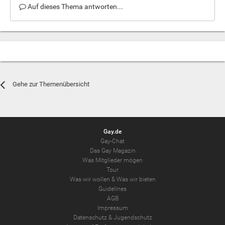
Auf dieses Thema antworten...
Gehe zur Themenübersicht
Gay.de
Gay-Chat
Das Gay Magazin
Was Mitglieder mögen
Tour
Was wir wollen
&
Was wir bieten
Guidelines
AGB
Impressum
Datenschutz
&
Jugendschutz