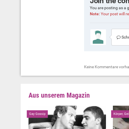
Join the co
You are posting as a 
Note:
Your post will re
Schr
Keine Kommentare vorh
Aus unserem Magazin
Gay Gossip
Körper, Ge