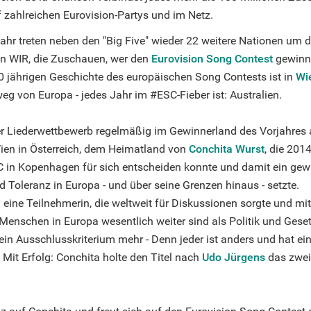
f zahlreichen Eurovision-Partys und im Netz.
ahr treten neben den "Big Five" wieder 22 weitere Nationen um d
n WIR, die Zuschauen, wer den
Eurovision Song Contest
gewinn
60 jährigen Geschichte des europäischen Song Contests ist in
Wi
 weg von Europa - jedes Jahr im #ESC-Fieber ist: Australien.
er Liederwettbewerb regelmäßig im Gewinnerland des Vorjahres 
ien in Österreich, dem Heimatland von
Conchita Wurst
, die 2014
C in Kopenhagen für sich entscheiden konnte und damit ein gew
 Toleranz in Europa - und über seine Grenzen hinaus - setzte.
ine Teilnehmerin, die weltweit für Diskussionen sorgte und mit 
 Menschen in Europa wesentlich weiter sind als Politik und Ges
kein Ausschlusskriterium mehr - Denn jeder ist anders und hat ei
. Mit Erfolg: Conchita holte den Titel nach
Udo Jürgens
das zweit