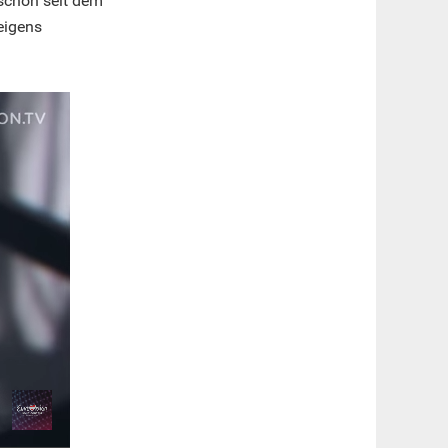
 schon seit dem
 eigens