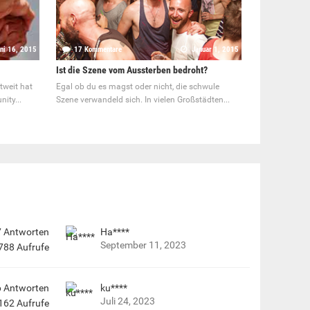
ni 16, 2015
17 Kommentare
Januar 1, 2015
Ist die Szene vom Aussterben bedroht?
tweit hat
Egal ob du es magst oder nicht, die schwule
ity...
Szene verwandeld sich. In vielen Großstädten...
7
Antworten
Ha****
September 11, 2023
788
Aufrufe
6
Antworten
ku****
Juli 24, 2023
162
Aufrufe