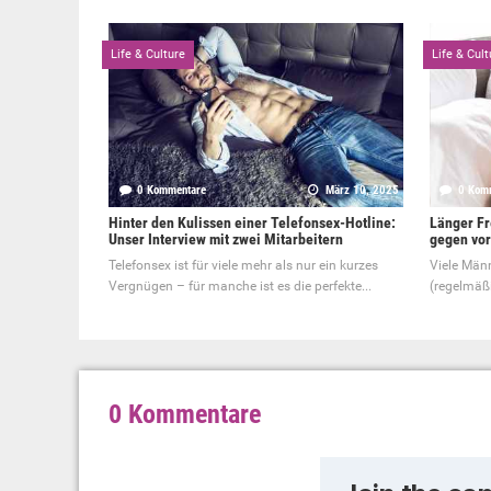
Life & Culture
Life & Cult
0 Kommentare
März 10, 2025
0 Kom
Hinter den Kulissen einer Telefonsex-Hotline:
Länger Fr
Unser Interview mit zwei Mitarbeitern
gegen vor
Telefonsex ist für viele mehr als nur ein kurzes
Viele Männ
Vergnügen – für manche ist es die perfekte...
(regelmäß
0 Kommentare