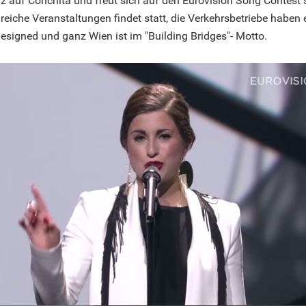
olz auf Conchita und freut sich auf den Eurovision Song Contest
lreiche Veranstaltungen findet statt, die Verkehrsbetriebe haben
signed und ganz Wien ist im "Building Bridges"- Motto.