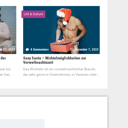
Life & Culture
er 21, 2023
8 Kommentare
Dezember 7, 2023
 der
Sexy Santa – Wichtelmöglichkeiten zur
Vorweihnachtszeit
wer bis
Das Wichteln ist ein vorweihnachtlicher Brauch,
n hat...
der sehr gerne in Unternehmen, in Vereinen oder...