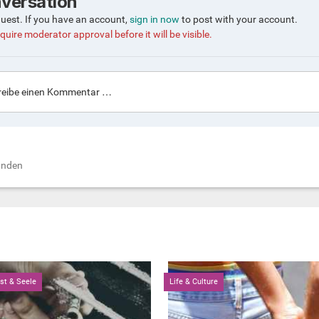
nversation
guest. If you have an account,
sign in now
to post with your account.
quire moderator approval before it will be visible.
eibe einen Kommentar …
anden
ist & Seele
Life & Culture