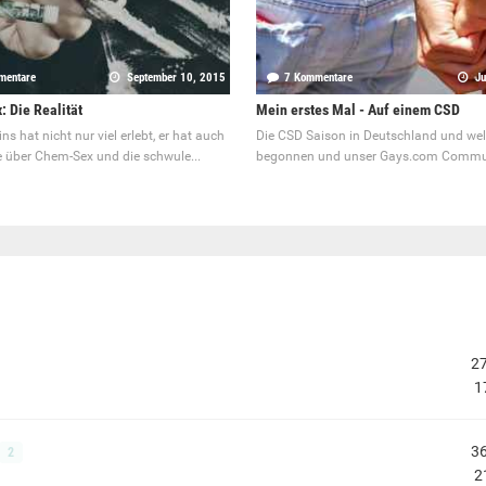
mentare
September 10, 2015
7 Kommentare
Ju
 Die Realität
Mein erstes Mal - Auf einem CSD
ns hat nicht nur viel erlebt, er hat auch
Die CSD Saison in Deutschland und wel
e über Chem-Sex und die schwule...
begonnen und unser Gays.com Commun
2
1
3
2
2