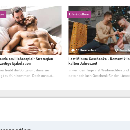
ure
Life & Culture
mentare
August 20, 2024
13 Kommentare
Dezemb
eude am Liebesspiel: Strategien
Last Minute Geschenke - Romantik in
zeitige Ejakulation
kalten Jahreszeit
er treibt die Sorge um, dass sie
In wenigen Tagen ist Weihnachten und 
ig) zu früh kommen. Doch schaut...
dato noch kein Geschenk für den Liebste