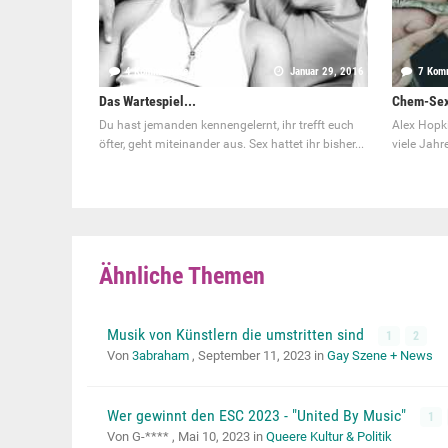
4 Kommentare
Januar 29, 2016
7 Kom
Das Wartespiel...
Chem-Sex:
Du hast jemanden kennengelernt, ihr trefft euch
Alex Hopki
öfter, geht miteinander aus. Sex hattet ihr bisher...
viele Jahr
Ähnliche Themen
Musik von Künstlern die umstritten sind
1
2
Von
3abraham
,
September 11, 2023
in
Gay Szene + News
Wer gewinnt den ESC 2023 - "United By Music"
1
Von G-**** ,
Mai 10, 2023
in
Queere Kultur & Politik