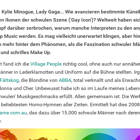
ylie Minogue, Lady Gaga... Wie avancieren bestimmte Künstle
n Ikonen der schwulen Szene ('Gay Icon')? Weltweit haben sic
opf darüber zerbrochen, warum manche Interpreten zu den a
p Music werden. Es mag vielleicht unerwartet klingen, aber hi
ch mehr hinter dem Phänomen, als die Faszination schwuler Mä
 und schrilles Make Up.
t fand ich die
Village People
richtig cool, ohne auch nur annähe
nner in Lederklamotten und Uniform auf die Bühne stellten. I
Fältskog
, die Blondine von
ABBA
, total verknallt und als Erwach
onna und Cher. Unbewusst habe ich so im Laufe meines Lebens
chwulen' Musikgeschmacks erfüllt. Allen gemeinsam ist: Die Werk
 beliebtesten Homo-Hymnen aller Zeiten. Ermittelt hat dies 200
ame.com.au
, das dazu über 15.000 schwule Männer nach dere
.