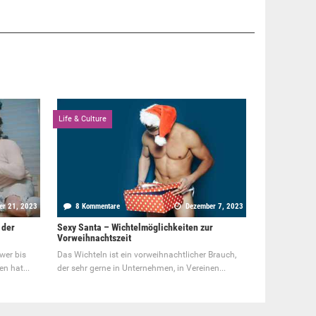
Life & Culture
er 21, 2023
8 Kommentare
Dezember 7, 2023
 der
Sexy Santa – Wichtelmöglichkeiten zur
Vorweihnachtszeit
wer bis
Das Wichteln ist ein vorweihnachtlicher Brauch,
n hat...
der sehr gerne in Unternehmen, in Vereinen...