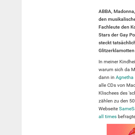
ABBA, Madonna, K
den musikalische
Fachleute den K
Stars der Gay Po
steckt tatsächli
Glitzerklamotten
In meiner Kindhei
warum sich da Mä
dann in
Agnetha 
alle CDs von Mad
Klischees des 's
zählen zu den 50
Webseite
SameS
all times
befragte