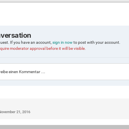
nversation
guest. If you have an account,
sign in now
to post with your account.
quire moderator approval before it will be visible.
eibe einen Kommentar …
November 21, 2016