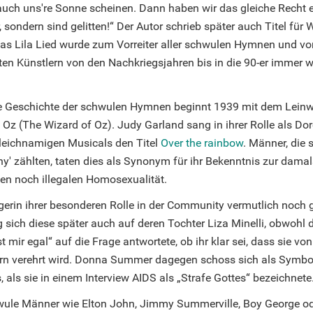
uch uns're Sonne scheinen. Dann haben wir das gleiche Recht ers
, sondern sind gelitten!“ Der Autor schrieb später auch Titel für 
as Lila Lied wurde zum Vorreiter aller schwulen Hymnen und vo
en Künstlern von den Nachkriegsjahren bis in die 90-er immer w
le Geschichte der schwulen Hymnen beginnt 1939 mit dem Leinw
Oz (The Wizard of Oz). Judy Garland sang in ihrer Rolle als Dor
leichnamigen Musicals den Titel
Over the rainbow
. Männer, die 
hy' zählten, taten dies als Synonym für ihr Bekenntnis zur damal
ten noch illegalen Homosexualität.
gerin ihrer besonderen Rolle in der Community vermutlich noch g
 sich diese später auch auf deren Tochter Liza Minelli, obwohl d
t mir egal“ auf die Frage antwortete, ob ihr klar sei, dass sie von
n verehrt wird. Donna Summer dagegen schoss sich als Symbol
s, als sie in einem Interview AIDS als „Strafe Gottes“ bezeichnete
ule Männer wie Elton John, Jimmy Summerville, Boy George od