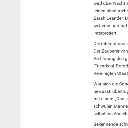
wird über Nacht a
leiden nicht mehr
Zarah Leander. D
weiteren namhaft
interpretiert.
Die internationa
Der Zauberer von 
Verfilmung des g
'Friends of Dorot
Vereinigten Staa
War sich die Sän
bewusst, übertrug
mit einem „Das is
schwulen Männer
selbst ins Abseit
Bekennende schw