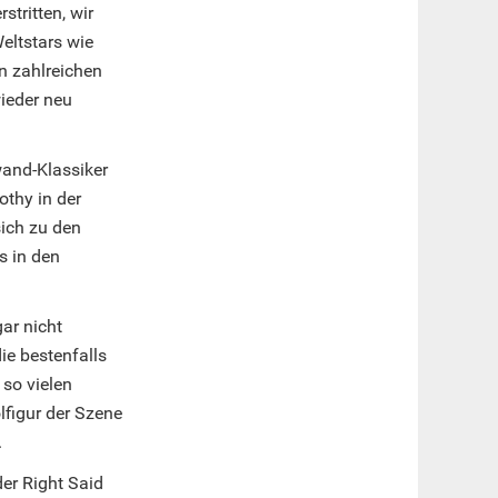
tritten, wir
Weltstars wie
n zahlreichen
ieder neu
and-Klassiker
othy in der
sich zu den
s in den
ar nicht
ie bestenfalls
 so vielen
figur der Szene
.
er Right Said