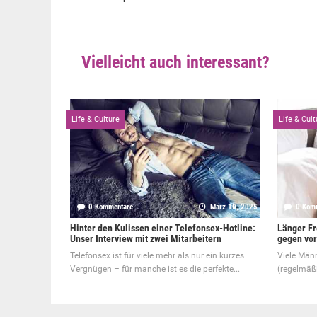
Vielleicht auch interessant?
Life & Culture
Life & Cult
0 Kommentare
März 10, 2025
0 Kom
Hinter den Kulissen einer Telefonsex-Hotline:
Länger Fr
Unser Interview mit zwei Mitarbeitern
gegen vor
Telefonsex ist für viele mehr als nur ein kurzes
Viele Männ
Vergnügen – für manche ist es die perfekte...
(regelmäß