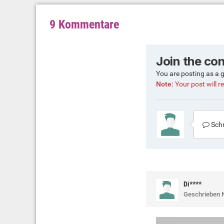
9 Kommentare
Join the co
You are posting as a 
Note:
Your post will re
Schr
Di****
Geschrieben