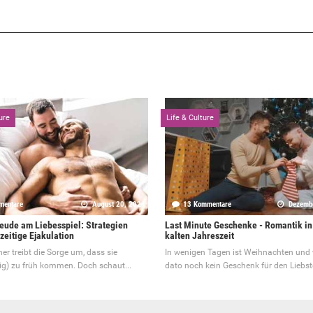
ure
Life & Culture
mentare
August 20, 2024
13 Kommentare
Dezemb
eude am Liebesspiel: Strategien
Last Minute Geschenke - Romantik in
zeitige Ejakulation
kalten Jahreszeit
er treibt die Sorge um, dass sie
In wenigen Tagen ist Weihnachten und 
ig) zu früh kommen. Doch schaut...
dato noch kein Geschenk für den Liebste