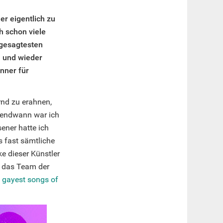
r eigentlich zu
h schon viele
ngesagtesten
n und wieder
nner für
rnd zu erahnen,
rgendwann war ich
sener hatte ich
 fast sämtliche
e dieser Künstler
8 das Team der
n
gayest songs of