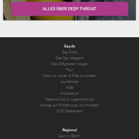
ALLES ÜBER DEEP THROAT
Gay.de
Gay-Chat
Das Gay Magazin
Was Mitglieder mögen
Tour
Was wir wollen
&
Was wir bieten
Guidelines
AGB
Impressum
Datenschutz
&
Jugendschutz
Antrag auf Entfernung von Inhalten
2257 Statement
Regional
Gays in Berlin