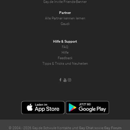
Gay.de Invite Friends-Banner
Partner
Alle Partner kennen lernen
Gaudi
Hilfe & Support
FAQ
Hilfe
Feedback
Tipps & Tricks und Neuheiten
Facebook
Youtube
Instagram
© 2004 -
2026
Gay.de Schwule Kontakte und
Gay Chat
sowie
Gay Forum