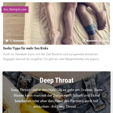
Sex, Dating & Love
17 Kommentare
November 26, 2020
Sechs Tipps für mehr Sex Kicks
Auch im Sexleben kann mit der Zeit Routine und Langeweile einkehren.
Dagegen kannst du vorgehen. Es gibt so viele Möglichkeiten die eigene...
Deep Throat
Deep Throat - tief in den Hals - Ja es geht um Oralsex. Beim
Blasen kann man mit der Zunge sanft Schaft und Eichel
bearbeiten oder aber den Penis des Partners auch tief
schlucken - ihn Deep Throat ...