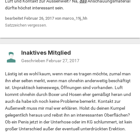
Luft und Kontakt zur Aussenwelt? Na,
das
Anschauungsmaterial
"dichtgehalten"
dürfte höchst interessant sein.
bearbeitet
Februar 26, 2017
von marco_19j_hh
Freue mich über Vorschläge und vielleicht auch
Satzzeichen vergessen.
Anschauungsmaterial
Inaktives Mitglied
Geschrieben
Februar 27, 2017
Lästig ist es wohl kaum, wenn man es tragen möchte, zumal man
ihn eher selten merkt, wenn man ohnehin anderweitig beschäftigt
ist. Unpraktisch keineswegs, Öffnungen sind vorhanden. Luft
kommt ohnehin durch Boxer und Hosen eher gemäßigt heran und
auch da habe ich noch keine Probleme bemerkt. Kontakt zur
Außenwelt muss mir mal wer erklären. Holst du deinen Kumpel
gelegentlich heraus und reibst ihn an interessanten Oberflächen?
Ob ein Penis jetzt in der Unterhose oder im KG schlummert, ist kein
großer Unterschied außer der eventuell unterdrückten Erektion.