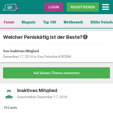
Gay.de
LOGIN
REGISTRIEREN
Forum
Magazin
Top 100
Wettbewerb
Bilder freisch
Welcher Peniskäfig ist der Beste?😅
Von Inaktives Mitglied
Dezember 17, 2016
in
Gay Fetische & BDSM
Auf dieses Thema antworten
Inaktives Mitglied
Geschrieben
Dezember 17, 2016
Hi Leute