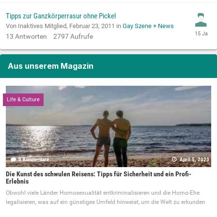
Tipps zur Ganzkörperrasur ohne Pickel
Von Inaktives Mitglied,
Februar 23, 2011
in
Gay Szene + News
13
Antworten
2797
Aufrufe
Aus unserem Magazin
Life & Culture
0 Kommentare
April 5, 2023
Die Kunst des schwulen Reisens: Tipps für Sicherheit und ein Profi-
Erlebnis
Obwohl viele Länder Homosexualität entkriminalisieren und die Homo-Ehe
legalisieren, was auf ein günstiges Umfeld hinweist, um die Welt zu erkunden