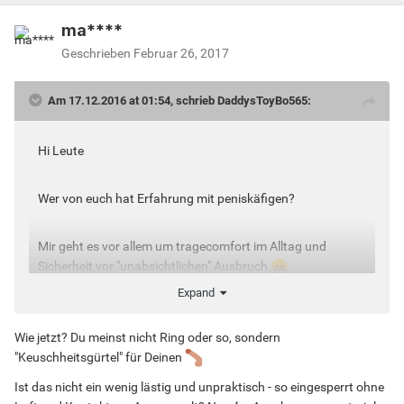
ma****
Geschrieben
Februar 26, 2017
Am 17.12.2016 at 01:54, schrieb DaddysToyBo565:
Hi Leute
Wer von euch hat Erfahrung mit peniskäfigen?
Mir geht es vor allem um tragecomfort im Alltag und
Sicherheit vor "unabsichtlichen" Ausbruch
Expand
Ich hatte schon cb 6000 oder so war auch richtig geil
wegen Gewicht und das Metall hat sich richtig gut
Wie jetzt? Du meinst nicht Ring oder so, sondern
angefühlt aber hat nach kurzer Zeit gescheuert
"Keuschheitsgürtel" für Deinen
Ist das nicht ein wenig lästig und unpraktisch - so eingesperrt ohne
Und dann hat ich einen aus silikon aber der hat nicht