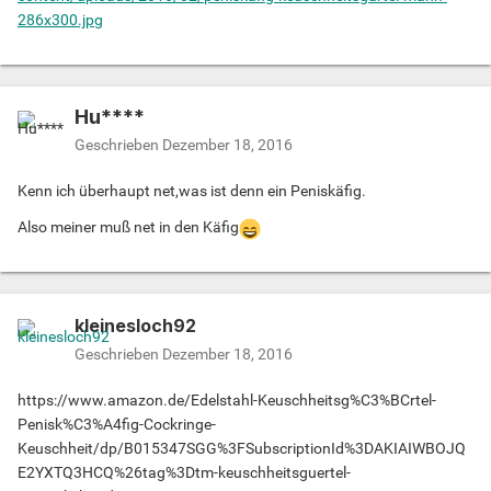
286x300.jpg
Hu****
Geschrieben
Dezember 18, 2016
Kenn ich überhaupt net,was ist denn ein Peniskäfig.
Also meiner muß net in den Käfig
kleinesloch92
Geschrieben
Dezember 18, 2016
https://www.amazon.de/Edelstahl-Keuschheitsg%C3%BCrtel-
Penisk%C3%A4fig-Cockringe-
Keuschheit/dp/B015347SGG%3FSubscriptionId%3DAKIAIWBOJQ
E2YXTQ3HCQ%26tag%3Dtm-keuschheitsguertel-