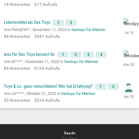
14
Antworten
617
Aufrufe
Lebensmittel als Sex Toys
1
2
Von PetraDWT ,
November 11, 2024
in
Sextoys für Männer
44
Antworten
2041
Aufrufe
was für Sex-Toys benutzt ihr
1
2
3
4
Von öf**** ,
Dezember 11, 2023
in
Sextoys für Männer
84
Antworten
6124
Aufrufe
Toys & co. ganz reinschieben! Wer hat Erfahrung?
1
2
Von Us**** ,
Oktober 21, 2023
in
Sextoys für Männer
33
Antworten
2014
Aufrufe
Gay.de
Gay-Chat