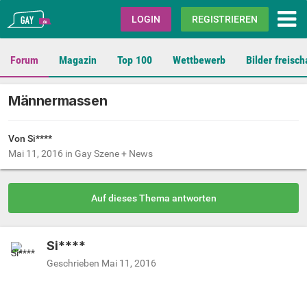
Gay.de
LOGIN
REGISTRIEREN
Forum
Magazin
Top 100
Wettbewerb
Bilder freisch
Männermassen
Von Si****
Mai 11, 2016
in
Gay Szene + News
Auf dieses Thema antworten
Si****
Geschrieben
Mai 11, 2016