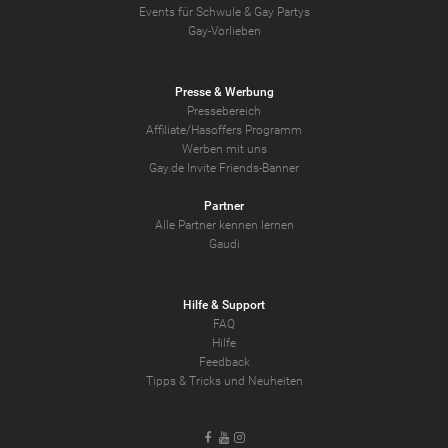
Events für Schwule & Gay Partys
Gay-Vorlieben
Presse & Werbung
Pressebereich
Affiliate/Hasoffers Programm
Werben mit uns
Gay.de Invite Friends-Banner
Partner
Alle Partner kennen lernen
Gaudi
Hilfe & Support
FAQ
Hilfe
Feedback
Tipps & Tricks und Neuheiten
Facebook
Youtube
Instagram