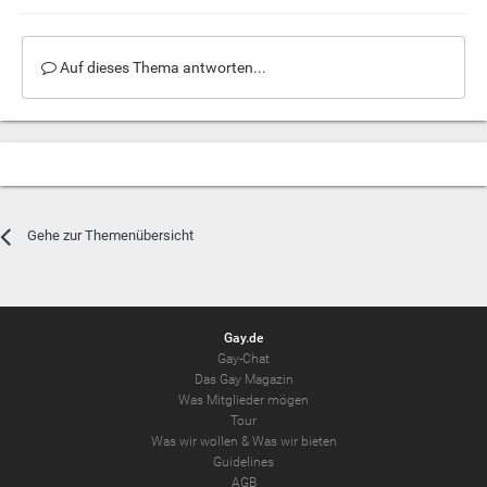
Auf dieses Thema antworten...
Gehe zur Themenübersicht
Gay.de
Gay-Chat
Das Gay Magazin
Was Mitglieder mögen
Tour
Was wir wollen
&
Was wir bieten
Guidelines
AGB