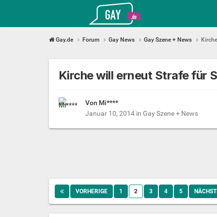
Gay.de
Gay.de
Forum
Gay News
Gay Szene + News
Kirche
Kirche will erneut Strafe für
Von Mi****
Januar 10, 2014
in
Gay Szene + News
VORHERIGE
1
2
3
4
5
NÄCHST