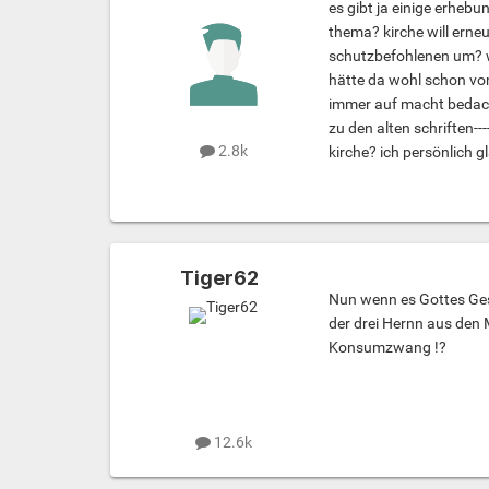
es gibt ja einige erhebu
thema? kirche will erneu
schutzbefohlenen um? wi
hätte da wohl schon vo
immer auf macht bedacht
zu den alten schriften-
2.8k
kirche? ich persönlich g
Tiger62
Nun wenn es Gottes Gesc
der drei Hernn aus den
Konsumzwang !?
12.6k