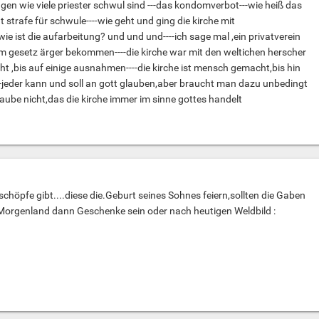
ngen wie viele priester schwul sind ---das kondomverbot---wie heiß das
t strafe für schwule----wie geht und ging die kirche mit
e ist die aufarbeitung? und und und----ich sage mal ,ein privatverein
m gesetz ärger bekommen----die kirche war mit den weltichen herscher
 ,bis auf einige ausnahmen----die kirche ist mensch gemacht,bis hin
---jeder kann und soll an gott glauben,aber braucht man dazu unbedingt
laube nicht,das die kirche immer im sinne gottes handelt
höpfe gibt....diese die.Geburt seines Sohnes feiern,sollten die Gaben
 Morgenland dann Geschenke sein oder nach heutigen Weldbild :