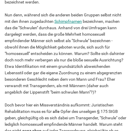
bezeichnet werden.
Nun denn, während sich die anderen beiden Gruppen selbst nicht
mit den ihnen zugedachten
Schimpfnamen
bezeichnen, machen
das die "Schwulen" durchaus. Anhand von drei Umfragen kann
dargelegt werden, dass die große Mehrheit homosexuell
empfindender Männer sich selbst als "Schwule" bezeichnen -
obwohl ihnen die Möglichkeit geboten wurde, sich auch für
"homosexuell" entscheiden zu können. Warum? Sollte sich dahinter
doch noch mehr verbergen als nur die bloße sexuelle Ausrichtung?
Etwa Identifikation mit einem grundsätzlich abweichenden
Lebensstil oder gar die eigene Zuordnung zu einem abgegrenzten
besonderen Geschlecht neben dem von Mann und Frau? Eher
verwandt mit Transgendern, als mit Männern (daher auch
angeblich der Lippenstift "beim schwulen Mann"?)?
Doch bevor hier ein Missverständnis aufkommt: Juristischen
Rehabilitation muss es für
alle
Opfer des unseligen § 175 StGB
geben, gleichgültig ob es sich dabei um Transgender, "Schwule" oder
lediglich homosexuell empfindende Männer handelt. Warum steht
das nicht
ganz oben
auf jeder Tagesordnung, gleichgültig ob es