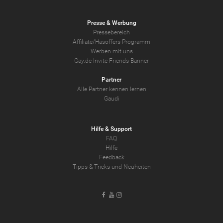
Presse & Werbung
Pressebereich
Affiliate/Hasoffers Programm
Werben mit uns
Gay.de Invite Friends-Banner
Partner
Alle Partner kennen lernen
Gaudi
Hilfe & Support
FAQ
Hilfe
Feedback
Tipps & Tricks und Neuheiten
Facebook
Youtube
Instagram