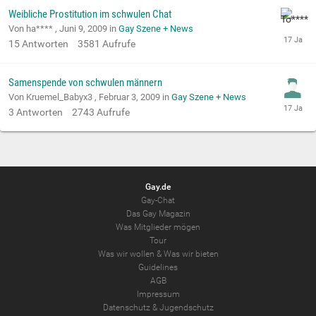
Weibliche Prostitution im schwulen Chat
Von ha**** ,
Juni 9, 2009
in
Gay Szene + News
15
Antworten
3581
Aufrufe
Samenspende von schwulen männern
Von Kruemel_Babyx3 ,
Februar 3, 2009
in
Gay Szene + News
3
Antworten
2743
Aufrufe
Gay.de
Gay-Chat
Das Gay Magazin
Was Mitglieder mögen
Tour
Was wir wollen
&
Was wir bieten
Guidelines
AGB
Impressum
Datenschutz
&
Jugendschutz