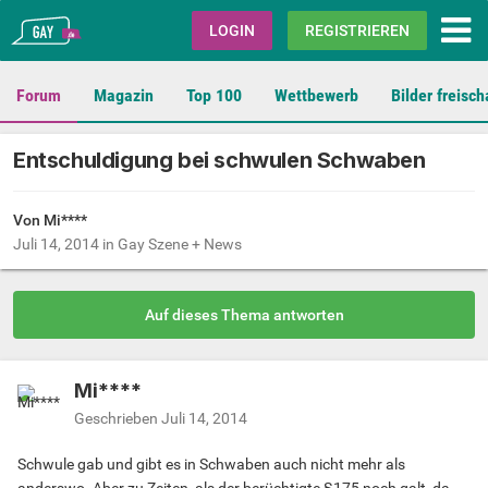
Gay.de
LOGIN
REGISTRIEREN
Forum
Magazin
Top 100
Wettbewerb
Bilder freisch
Entschuldigung bei schwulen Schwaben
Von Mi****
Juli 14, 2014
in
Gay Szene + News
Auf dieses Thema antworten
Mi****
Geschrieben
Juli 14, 2014
Schwule gab und gibt es in Schwaben auch nicht mehr als