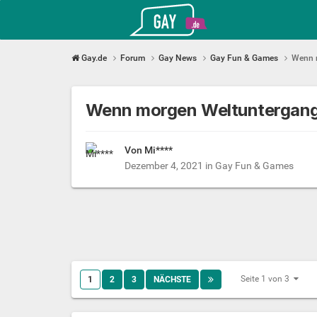
Gay.de
Gay.de
Forum
Gay News
Gay Fun & Games
Wenn m
Wenn morgen Weltuntergang 
Von Mi****
Dezember 4, 2021
in
Gay Fun & Games
Seite 1 von 3
1
2
3
NÄCHSTE