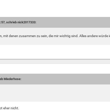
:57, schrieb nick2017333:
, mit denen zusammen zu sein, die mir wichtig sind. Alles andere würde i
ieb Miederhose:
bt eher nicht.