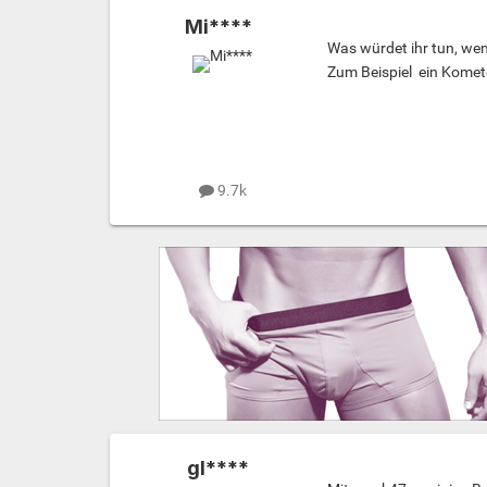
Mi****
Was würdet ihr tun, we
Zum Beispiel ein Komet
9.7k
gl****