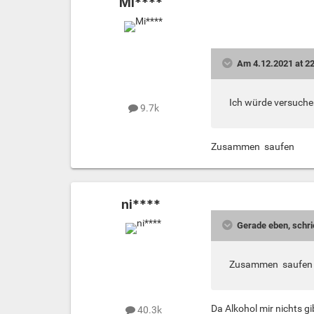
Mi****
Am 4.12.2021 at 22
Ich würde versuchen
9.7k
Zusammen saufen
ni****
Gerade eben, schr
Zusammen saufen
Da Alkohol mir nichts gi
40.3k