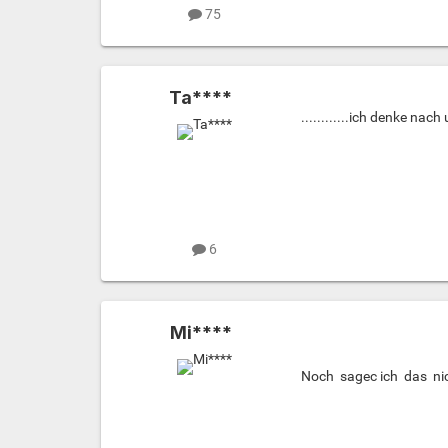
75
Ta****
............ich denke na
6
Mi****
Noch sagec ich das ni