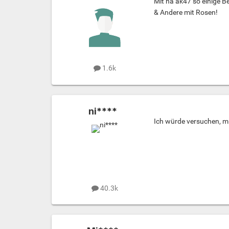
Mit na ak47 so einige B
& Andere mit Rosen!
1.6k
ni****
Ich würde versuchen, mi
40.3k