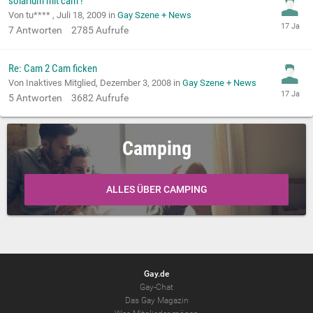
solarium mit cam !
Von tu**** ,
Juli 18, 2009
in
Gay Szene + News
7
Antworten
2785
Aufrufe
Re: Cam 2 Cam ficken
Von Inaktives Mitglied,
Dezember 3, 2008
in
Gay Szene + News
5
Antworten
3682
Aufrufe
Camping
ALLES ÜBER CAMPING
Gay.de
Gay-Chat
Das Gay Magazin