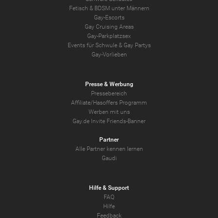
Fetisch & BDSM unter Männern
Gay-Escorts
Gay Cruising Areas
Gay-Parkplatzsex
Events für Schwule & Gay Partys
Gay-Vorlieben
Presse & Werbung
Pressebereich
Affiliate/Hasoffers Programm
Werben mit uns
Gay.de Invite Friends-Banner
Partner
Alle Partner kennen lernen
Gaudi
Hilfe & Support
FAQ
Hilfe
Feedback