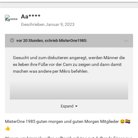
Aa****
Geschrieben
Januar 9, 2023
vor 20 Stunden, schrieb MisterOne1985:
Gesucht und zum diskutieren angeregt, werden Männer die
es lieben ihre Füße vor der Cam zu zeigen und dann damit
machen was andere per Mikro befehlen.
Warum der Poste? Damit die Chats mit solchen Anfragen
Expand
nicht vollgespamt werden.
MisterOne 1985 guten morgen und guten Morgen Mitglieder
😃
🏳️‍🌈
👍