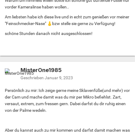
Warum um himmels willen sollte ich schöne gut duftende Füsse nur
vorder Kameralinse haben wollen..
Am liebsten habe ich diese live und in echt zum genießen vor meiner
"Feinschmecker-Nase"
👃
bzw stelle sie gerne zu Verfügung!
schöne Stunden danach nicht ausgeschlossen!
MisterOne1985
Geschrieben
Januar 9, 2023
Persönlich zu mir: Ich zeige gerne meine Sklavenfüße(und mehr) vor
der Cam und mache damit was du mir per Mikro befiehlst. Zart,
versaut, extrem, zum fressen gern. Dabei darfst du dir ruhig einen
von der Palme wedeln.
Aber du kannst auch zu mir kommen und darfst damit machen was