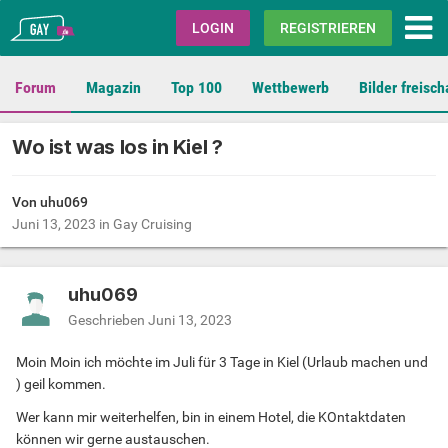
Gay.de
LOGIN
REGISTRIEREN
Forum
Magazin
Top 100
Wettbewerb
Bilder freisch
Wo ist was los in Kiel ?
Von uhu069
Juni 13, 2023
in
Gay Cruising
uhu069
Geschrieben
Juni 13, 2023
Moin Moin ich möchte im Juli für 3 Tage in Kiel (Urlaub machen und
) geil kommen.
Wer kann mir weiterhelfen, bin in einem Hotel, die KOntaktdaten
können wir gerne austauschen.