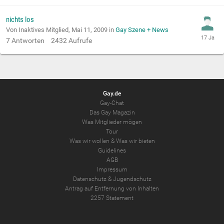
nichts los
Von Inaktives Mitglied,
Mai 11, 2009
in
Gay Szene + News
7
Antworten
2432
Aufrufe
Gay.de
Gay-Chat
Das Gay Magazin
Was Mitglieder mögen
Tour
Was wir wollen
&
Was wir bieten
Guidelines
AGB
Impressum
Datenschutz
&
Jugendschutz
Antrag auf Entfernung von Inhalten
2257 Statement