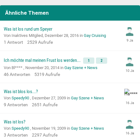
Ähnliche Themen
Was ist los rund um Speyer
Von Inaktives Mitglied,
Dezember 28, 2016
in
Gay Cruising
1
Antwort
2529
Aufrufe
Ich möchte mal meinen Frust los werden...
1
2
Von Bl**** ,
November 20, 2014
in
Gay Szene + News
46
Antworten
5319
Aufrufe
Was ist blos los...?
Von
Speedy90
,
Dezember 27, 2009
in
Gay Szene + News
9
Antworten
2651
Aufrufe
Was ist los?
Von
Speedy90
,
November 19, 2009
in
Gay Szene + News
3
Antworten
2297
Aufrufe