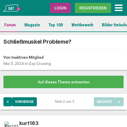
Gay.de
LOGIN
REGISTRIEREN
Forum
Magazin
Top 100
Wettbewerb
Bilder freisch
Schließmuskel Probleme?
Von Inaktives Mitglied
Mai 5, 2024
in
Gay Cruising
Auf dieses Thema antworten
Seite 2 von 2
VORHERIGE
NÄCHSTE
kurt163