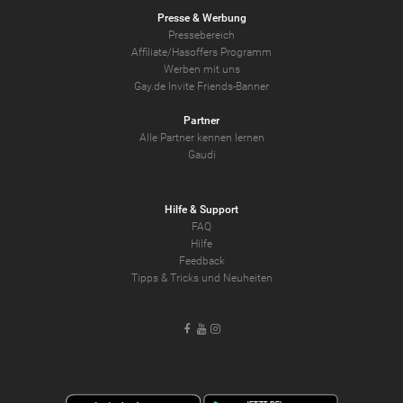
Presse & Werbung
Pressebereich
Affiliate/Hasoffers Programm
Werben mit uns
Gay.de Invite Friends-Banner
Partner
Alle Partner kennen lernen
Gaudi
Hilfe & Support
FAQ
Hilfe
Feedback
Tipps & Tricks und Neuheiten
Facebook
Youtube
Instagram