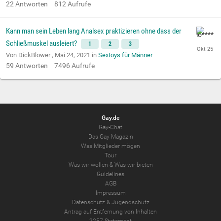
22
Antworten
812
Aufrufe
Kann man sein Leben lang Analsex praktizieren ohne dass der
Schließmuskel ausleiert?
1
2
3
Von DickBlower ,
Mai 24, 2021
in
Sextoys für Männer
59
Antworten
7496
Aufrufe
Gay.de
Gay-Chat
Das Gay Magazin
Was Mitglieder mögen
Tour
Was wir wollen
&
Was wir bieten
Guidelines
AGB
Impressum
Datenschutz
&
Jugendschutz
Antrag auf Entfernung von Inhalten